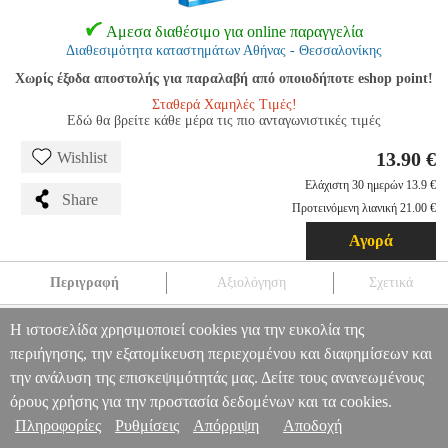
Αμεσα διαθέσιμο για online παραγγελία
Διαθεσιμότητα καταστημάτων Αθήνας - Θεσσαλονίκης
Χωρίς έξοδα αποστολής για παραλαβή από οποιοδήποτε eshop point!
Σταθερά Χαμηλές Τιμές!
Εδώ θα βρείτε κάθε μέρα τις πιο ανταγωνιστικές τιμές
13.90 €
Wishlist
Ελάχιστη 30 ημερών 13.9 €
Share
Προτεινόμενη λιανική 21.00 €
Αγορά
Περιγραφή
Αξιολόγηση
Σχετικά
BESTSUIT FLEXIBLE HYBRID GLASS 5D FOR SAMSUNG
Η ιστοσελίδα χρησιμοποιεί cookies για την ευκολία της
GALAXY S10 BLACK WORKING FINGERPRINT SCANNER
περιήγησης, την εξατομίκευση περιεχομένου και διαφημίσεων και
TEL.086196
TEL.086196
BESTSUIT
BESTSUIT
ΠΡΟΣΟΨΕΙΣ
Πληροφορίες & Υπηρεσίες >
την ανάλυση της επισκεψιμότητάς μας. Δείτε τους ανανεωμένους
BESTSUIT FLEXIBLE HYBRID GLASS 5D FOR SAMSUNG
GALAXY S10 BLACK WORKING FINGERPRINT SCANNER
όρους χρήσης για την προστασία δεδομένων και τα cookies.
13.90
Πληροφορίες
Ρυθμίσεις
Απόρριψη
Αποδοχή