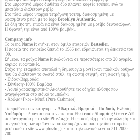
Στο μπροστινό μέρος διαθέτει δύο πλαϊνές κοφτές τσέπες, ενώ τα
μπατζάκια διαθέτουν ρεβέρ.
Στο πίσω μέρος υπάρχει τετράγωνη τσέπη, διακοσμημένη με
υφασμάτινο patch με το logo
Brooklyn Authentic
.
Σε όλη της την επιφάνεια είναι διακοσμημένη με μοτίβο δεινοσαύρων.
Η ύφανσή της είναι από 100% βαμβάκι.
Company info
Το brand
Name it
ανήκει στον όμιλο εταιρειών
Bestseller
.
Η πορεία της εταιρείας ξεκινά το 1986 και εδραιώνεται τη δεκαετία του
'90.
Σήμερα, τα ρούχα
Name it
πωλούνται σε περισσότερες από 20 αγορές,
κυρίως ευρωπαϊκές.
Στόχο της εταιρείας αποτελεί η δημιουργία μοντέρνων παιδικών ρούχων
που θα διαθέτουν το σωστό στυλ, τη σωστή στιγμή, στη σωστή τιμή.
• Είδος>Βερμούδα
• Σύνθεση>100% Βαμβάκι
• Λοιπά χαρακτηριστικά>Ακολουθήστε τις οδηγίες πλύσης που
αναγράφονται στο ειδικό ταμπελάκι
• Χρώμα>Γκρι - Μπεζ (Pure Cashmere)
Τα προϊόντα των κατηγοριών
Αθλητικά, Βρεφικά - Παιδικά, Ενδυση
Υπόδηση
πωλούνται από την εταιρεία
Electronic Shopping Greece ΑΕ
σε συνεργασία με το site
Plus4u.gr
. Η υποστήριξη μετά την πώληση και
οι εγγυήσεις των προϊόντων αυτών παρέχονται από την ίδια εταιρεία
μέσα από το site www.plus4u.gr και το τηλεφωνικό κέντρο 211 2000
700.