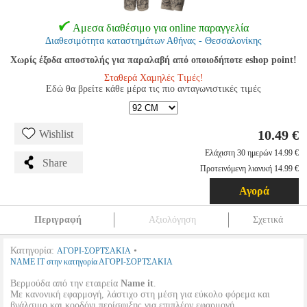
Αμεσα διαθέσιμο για online παραγγελία
Διαθεσιμότητα καταστημάτων Αθήνας - Θεσσαλονίκης
Χωρίς έξοδα αποστολής για παραλαβή από οποιοδήποτε eshop point!
Σταθερά Χαμηλές Τιμές!
Εδώ θα βρείτε κάθε μέρα τις πιο ανταγωνιστικές τιμές
10.49 €
Wishlist
Ελάχιστη 30 ημερών 14.99 €
Share
Προτεινόμενη λιανική 14.99 €
Αγορά
Περιγραφή
Αξιολόγηση
Σχετικά
Κατηγορία:
•
ΑΓΟΡΙ-ΣΟΡΤΣΑΚΙΑ
NAME IT στην κατηγορία ΑΓΟΡΙ-ΣΟΡΤΣΑΚΙΑ
Βερμούδα από την εταιρεία
Name it
.
Με κανονική εφαρμογή, λάστιχο στη μέση για εύκολο φόρεμα και
βγάλσιμο και κορδόνι περίσφιξης για επιπλέον εφαρμογή.