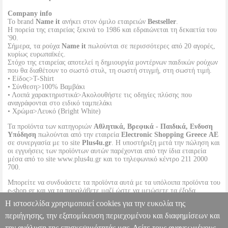
Company info
Το brand
Name it
ανήκει στον όμιλο εταιρειών
Bestseller
.
Η πορεία της εταιρείας ξεκινά το 1986 και εδραιώνεται τη δεκαετία του
'90.
Σήμερα, τα ρούχα
Name it
πωλούνται σε περισσότερες από 20 αγορές,
κυρίως ευρωπαϊκές.
Στόχο της εταιρείας αποτελεί η δημιουργία μοντέρνων παιδικών ρούχων
που θα διαθέτουν το σωστό στυλ, τη σωστή στιγμή, στη σωστή τιμή.
• Είδος>T-Shirt
• Σύνθεση>100% Βαμβάκι
• Λοιπά χαρακτηριστικά>Ακολουθήστε τις οδηγίες πλύσης που
αναγράφονται στο ειδικό ταμπελάκι
• Χρώμα>Λευκό (Bright White)
Τα προϊόντα των κατηγοριών
Αθλητικά, Βρεφικά - Παιδικά, Ενδυση
Υπόδηση
πωλούνται από την εταιρεία
Electronic Shopping Greece ΑΕ
σε συνεργασία με το site
Plus4u.gr
. Η υποστήριξη μετά την πώληση και
οι εγγυήσεις των προϊόντων αυτών παρέχονται από την ίδια εταιρεία
μέσα από το site www.plus4u.gr και το τηλεφωνικό κέντρο 211 2000
700.
Μπορείτε να συνδυάσετε τα προϊόντα αυτά με τα υπόλοιπα προϊόντα του
e-shop.gr και να τα παραλάβετε μαζί ώστε να μειώσετε τα έξοδα
αποστολής. Μπορείτε επίσης να παραλάβετε από οποιοδήποτε eshop
Η ιστοσελίδα χρησιμοποιεί cookies για την ευκολία της
point με μηδενικά έξοδα αποστολής ανεξαρτήτως ύψους παραγγελίας!
περιήγησης, την εξατομίκευση περιεχομένου και διαφημίσεων και
την ανάλυση της επισκεψιμότητάς μας. Δείτε τους ανανεωμένους