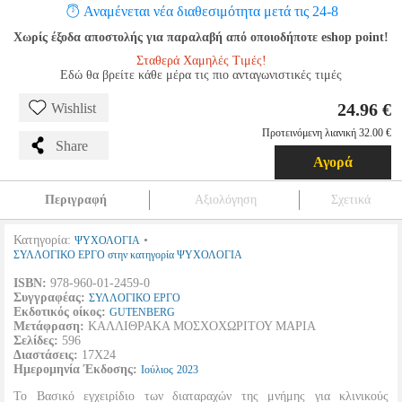
Αναμένεται νέα διαθεσιμότητα μετά τις 24-8
Χωρίς έξοδα αποστολής για παραλαβή από οποιοδήποτε eshop point!
Σταθερά Χαμηλές Τιμές!
Εδώ θα βρείτε κάθε μέρα τις πιο ανταγωνιστικές τιμές
24.96 €
Wishlist
Προτεινόμενη λιανική 32.00 €
Share
Αγορά
Περιγραφή
Αξιολόγηση
Σχετικά
Κατηγορία:
•
ΨΥΧΟΛΟΓΙΑ
ΣΥΛΛΟΓΙΚΟ ΕΡΓΟ στην κατηγορία ΨΥΧΟΛΟΓΙΑ
ISBN:
978-960-01-2459-0
Συγγραφέας:
ΣΥΛΛΟΓΙΚΟ ΕΡΓΟ
Εκδοτικός οίκος:
GUTENBERG
Μετάφραση:
ΚΑΛΛΙΘΡΑΚΑ ΜΟΣΧΟΧΩΡΙΤΟΥ ΜΑΡΙΑ
Σελίδες:
596
Διαστάσεις:
17Χ24
Ημερομηνία Έκδοσης:
Ιούλιος
2023
Το Βασικό εγχειρίδιο των διαταραχών της μνήμης για κλινικούς