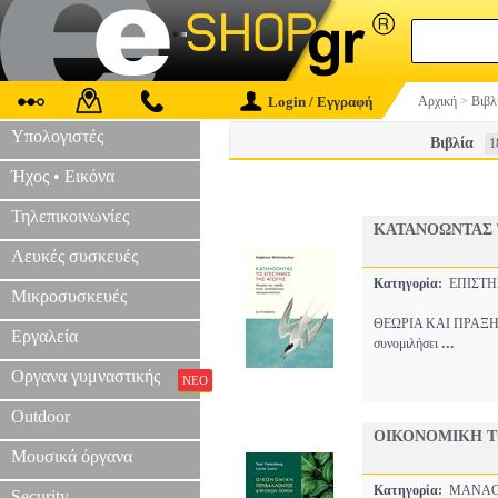
Login / Εγγραφή
Αρχική
>
Βιβλ
Υπολογιστές
Βιβλία
1
Ήχος • Εικόνα
Τηλεπικοινωνίες
ΚΑΤΑΝΟΩΝΤΑΣ 
Λευκές συσκευές
Κατηγορία:
ΕΠΙΣΤ
Μικροσυσκευές
ΘΕΩΡΙΑ ΚΑΙ ΠΡΑΞΗ Σ
Εργαλεία
...
συνομιλήσει
Οργανα γυμναστικής
ΝΕΟ
Outdoor
ΟΙΚΟΝΟΜΙΚΗ Τ
Μουσικά όργανα
Κατηγορία:
MANAG
Security