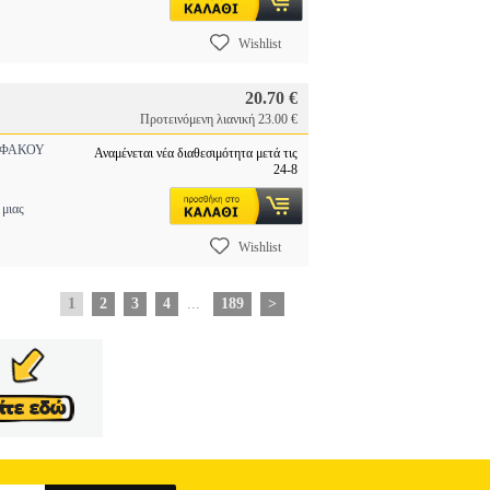
Wishlist
20.70 €
Προτεινόμενη λιανική 23.00 €
 ΦΑΚΟΥ
Αναμένεται νέα διαθεσιμότητα μετά τις
24-8
μιας
Wishlist
1
2
3
4
...
189
>