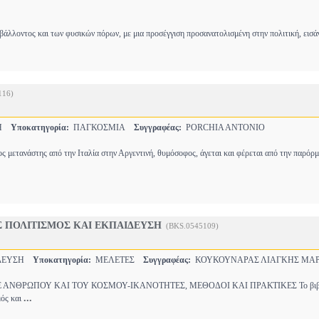
βάλλοντος και των φυσικών πόρων, με μια προσέγγιση προσανατολισμένη στην πολιτική, εισά
116)
ΣΗ
Υποκατηγορία:
ΠΑΓΚΟΣΜΙΑ
Συγγραφέας:
PORCHIA ANTONIO
ς μετανάστης από την Ιταλία στην Αργεντινή, θυμόσοφος, άγεται και φέρεται από την παρόρ
 ΠΟΛΙΤΙΣΜΟΣ ΚΑΙ ΕΚΠΑΙΔΕΥΣΗ
(BKS.0545109)
ΔΕΥΣΗ
Υποκατηγορία:
ΜΕΛΕΤΕΣ
Συγγραφέας:
ΚΟΥΚΟΥΝΑΡΑΣ ΛΙΑΓΚΗΣ ΜΑΡ
 ΑΝΘΡΩΠΟΥ ΚΑΙ ΤΟΥ ΚΟΣΜΟΥ-ΙΚΑΝΟΤΗΤΕΣ, ΜΕΘΟΔΟΙ ΚΑΙ ΠΡΑΚΤΙΚΕΣ Το βιβ
...
μός και