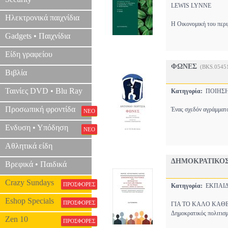
LEWIS LYNNE
Ηλεκτρονικά παιχνίδια
Η Οικονομική του περι
Gadgets • Παιχνίδια
Είδη γραφείου
ΦΩΝΕΣ
(BKS.0545
Βιβλία
Ταινίες DVD • Blu Ray
Κατηγορία:
ΠΟΙΗ
Προσωπική φροντίδα
Ένας σχεδόν αγράμματο
ΝΕΟ
Ενδυση • Υπόδηση
ΝΕΟ
Αθλητικά είδη
ΔΗΜΟΚΡΑΤΙΚΟΣ
Βρεφικά • Παιδικά
Crazy Sundays
ΠΡΟΣΦΟΡΕΣ
Κατηγορία:
ΕΚΠΑΙ
Eshop Specials
ΠΡΟΣΦΟΡΕΣ
ΓΙΑ ΤΟ ΚΑΛΟ ΚΑΘΕ
Δημοκρατικός πολιτισ
Zen 10
ΠΡΟΣΦΟΡΕΣ