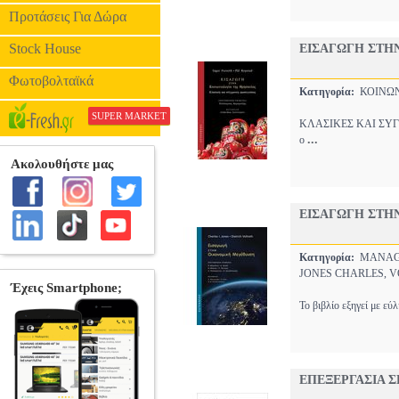
Προτάσεις Για Δώρα
Stock House
ΕΙΣΑΓΩΓΗ ΣΤΗ
Φωτοβολταϊκά
Κατηγορία:
ΚΟΙΝΩ
SUPER MARKET
ΚΛΑΣΙΚΕΣ ΚΑΙ ΣΥΓΧΡΟ
...
ο
ΕΙΣΑΓΩΓΗ ΣΤΗ
Κατηγορία:
MANAG
JONES CHARLES, V
Το βιβλίο εξηγεί με εύ
ΕΠΕΞΕΡΓΑΣΙΑ 