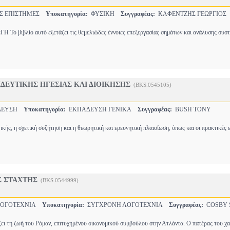
Σ ΕΠΙΣΤΗΜΕΣ
Υποκατηγορία:
ΦΥΣΙΚΗ
Συγγραφέας:
ΚΑΦΕΝΤΖΗΣ ΓΕΩΡΓΙΟΣ
ο βιβλίο αυτό εξετάζει τις θεμελιώδες έννοιες επεξεργασίας σημάτων και ανάλυσης συσ
ΔΕΥΤΙΚΗΣ ΗΓΕΣΙΑΣ ΚΑΙ ΔΙΟΙΚΗΣΗΣ
(BKS.0545105)
ΔΕΥΣΗ
Υποκατηγορία:
ΕΚΠΑΔΕΥΣΗ ΓΕΝΙΚΑ
Συγγραφέας:
BUSH TONY
κής, η σχετική συζήτηση και η θεωρητική και ερευνητική πλαισίωση, όπως και οι πρακτικές
Σ ΣΤΑΧΤΗΣ
(BKS.0544999)
ΛΟΓΟΤΕΧΝΙΑ
Υποκατηγορία:
ΣΥΓΧΡΟΝΗ ΛΟΓΟΤΕΧΝΙΑ
Συγγραφέας:
COSBY S
ι τη ζωή του Ρόμαν, επιτυχημένου οικονομικού συμβούλου στην Ατλάντα. Ο πατέρας του χ