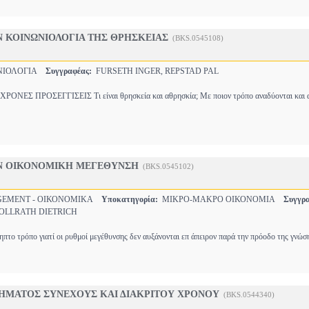
Ν ΚΟΙΝΩΝΙΟΛΟΓΙΑ ΤΗΣ ΘΡΗΣΚΕΙΑΣ
(BKS.0545108)
ΝΙΟΛΟΓΙΑ
Συγγραφέας:
FURSETH INGER, REPSTAD PAL
ΝΕΣ ΠΡΟΣΕΓΓΙΣΕΙΣ Τι είναι θρησκεία και αθρησκία; Με ποιον τρόπο αναδύονται και 
Ν ΟΙΚΟΝΟΜΙΚΗ ΜΕΓΕΘΥΝΣΗ
(BKS.0545102)
EMENT - ΟΙΚΟΝΟΜΙΚΑ
Υποκατηγορία:
ΜΙΚΡΟ-ΜΑΚΡΟ ΟΙΚΟΝΟΜΙΑ
Συγγρα
OLLRATH DIETRICH
ληπτο τρόπο γιατί οι ρυθμοί μεγέθυνσης δεν αυξάνονται επ άπειρον παρά την πρόοδο της γνώσ
ΣΗΜΑΤΟΣ ΣΥΝΕΧΟΥΣ ΚΑΙ ΔΙΑΚΡΙΤΟΥ ΧΡΟΝΟΥ
(BKS.0544340)