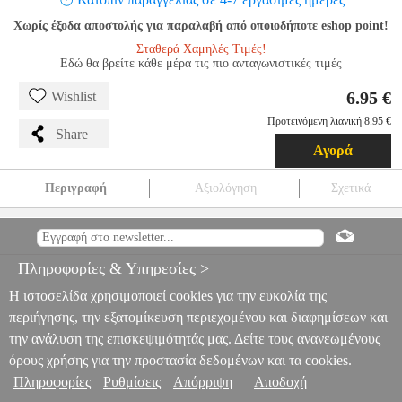
Χωρίς έξοδα αποστολής για παραλαβή από οποιοδήποτε eshop point!
Σταθερά Χαμηλές Τιμές!
Εδώ θα βρείτε κάθε μέρα τις πιο ανταγωνιστικές τιμές
6.95 €
Wishlist
Προτεινόμενη λιανική 8.95 €
Share
Αγορά
Περιγραφή
Αξιολόγηση
Σχετικά
BASEUS CAFULE 100W 5A TYPE-C TO TYPE-C CABLE 1M 2-
PACK RED
TEL.236586
TEL.236586
BASEUS
BASEUS
ΚΑΛΩΔΙΟ
BASEUS CAFULE 100W 5A TYPE-C TO TYPE-C
Πληροφορίες & Υπηρεσίες >
CABLE 1M 2-PACK RED
6.95
Η ιστοσελίδα χρησιμοποιεί cookies για την ευκολία της
περιήγησης, την εξατομίκευση περιεχομένου και διαφημίσεων και
την ανάλυση της επισκεψιμότητάς μας. Δείτε τους ανανεωμένους
όρους χρήσης για την προστασία δεδομένων και τα cookies.
Πληροφορίες
Ρυθμίσεις
Απόρριψη
Αποδοχή