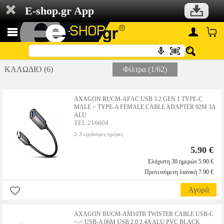
E-shop.gr App
ΚΑΛΩΔΙΟ (6)
Φίλτρα (1/62)
AXAGON RUCΜ-ΑFΑC USΒ 3.2 GΕΝ 1 ΤΥΡΕ-C
ΜΑLΕ > ΤΥΡΕ-Α FΕΜΑLΕ CΑΒLΕ ΑDΑΡΤΕR 02Μ 3Α
ΑLU
TEL.216604
2-3 εργάσιμες ημέρες
5.90 €
Ελάχιστη 30 ημερών 5.90 €
Προτεινόμενη λιανική 7.90 €
Αγορά
AXAGON ΒUCΜ-ΑΜ10ΤΒ ΤWΙSΤΕR CΑΒLΕ USΒ-C
<-> USΒ-Α 06Μ USΒ 2.0 2.4Α ΑLU ΡVC ΒLΑCΚ