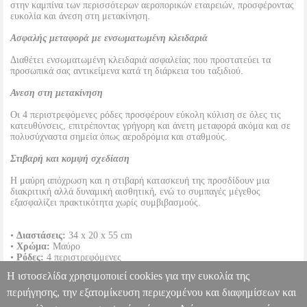
στην καμπίνα των περισσότερων αεροπορικών εταιρειών, προσφέροντας
ευκολία και άνεση στη μετακίνηση.
Ασφαλής μεταφορά με ενσωματωμένη κλειδαριά
Διαθέτει ενσωματωμένη κλειδαριά ασφαλείας που προστατεύει τα
προσωπικά σας αντικείμενα κατά τη διάρκεια του ταξιδιού.
Ανεση στη μετακίνηση
Οι 4 περιστρεφόμενες ρόδες προσφέρουν εύκολη κύλιση σε όλες τις
κατευθύνσεις, επιτρέποντας γρήγορη και άνετη μεταφορά ακόμα και σε
πολυσύχναστα σημεία όπως αεροδρόμια και σταθμούς.
Στιβαρή και κομψή σχεδίαση
Η μαύρη απόχρωση και η στιβαρή κατασκευή της προσδίδουν μια
διακριτική αλλά δυναμική αισθητική, ενώ το συμπαγές μέγεθος
εξασφαλίζει πρακτικότητα χωρίς συμβιβασμούς.
•
Διαστάσεις:
34 x 20 x 55 cm
•
Χρώμα:
Μαύρο
•
Ρόδες:
4 περιστρεφόμενες
•
Τύπος:
Βαλίτσα καμπίνας
Η ιστοσελίδα χρησιμοποιεί cookies για την ευκολία της
•
Κλειδαριά Ασφαλείας:
Ενσωματωμένη
•
Κατάλληλη για:
Χειραποσκευή
περιήγησης, την εξατομίκευση περιεχομένου και διαφημίσεων και