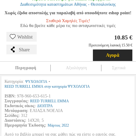
Διαθεσιμότητα καταστημάτων Αθήνας - Θεσσαλονίκης
Χωρίς έξοδα αποστολής για παραλαβή από οποιοδήποτε eshop point!
Σταθερά Χαμηλές Τιμές!
Εδώ θα βρείτε κάθε μέρα τις πιο ανταγωνιστικές τιμές
10.85 €
Wishlist
Προτεινόμενη λιανική 15.50 €
Share
Αγορά
Περιγραφή
Αξιολόγηση
Σχετικά
Κατηγορία:
•
ΨΥΧΟΛΟΓΙΑ
REED TURRELL EMMA στην κατηγορία ΨΥΧΟΛΟΓΙΑ
ISBN:
978-960-653-615-1
Συγγραφέας:
REED TURRELL EMMA
Εκδοτικός οίκος:
ΔΙΟΠΤΡΑ
Μετάφραση:
ΕΛΙΑΣΑ ΝΟΕΛΙΑ
Σελίδες:
312
Διαστάσεις:
14Χ20, 5
Ημερομηνία Έκδοσης:
Μάρτιος
2022
Αυτό το βιβλίο μπορεί να σας μάθει πώς να είστε ο εαυτός σας.