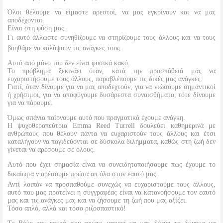
Όλοι θέλουμε να είμαστε αρεστοί, να μας εγκρίνουν και να μας
αποδέχονται.
Είναι στη φύση μας.
Γι αυτό άλλωστε συνηθίζουμε να στηρίζουμε τους άλλους και να τους
βοηθάμε να καλύψουν τις ανάγκες τους.
Αυτό από μόνο του δεν είναι φυσικά κακό.
Το πρόβλημα ξεκινάει όταν, κατά την προσπάθειά μας να
ευχαριστήσουμε τους άλλους, παραβλέπουμε τις δικές μας ανάγκες.
Γιατί, όταν δίνουμε για να μας αποδεχτούν, για να νιώσουμε σημαντικοί
ή χρήσιμοι, για να αποφύγουμε δυσάρεστα συναισθήματα, τότε δίνουμε
για να πάρουμε.
Όμως σπάνια παίρνουμε αυτό που πραγματικά έχουμε ανάγκη.
Η ψυχοθεραπεύτρια Emma Reed Turrell δουλεύει καθημερινά με
ανθρώπους που θέλουν πάντα να ευχαριστούν τους άλλους και έτσι
καταλήγουν να παγιδεύονται σε δύσκολα διλήμματα, καθώς στη ζωή δεν
γίνεται να αρέσουμε σε όλους.
Αυτό που έχει σημασία είναι να συνειδητοποιήσουμε πως έχουμε το
δικαίωμα ν αρέσουμε πρώτα απ όλα στον εαυτό μας.
Αντί λοιπόν να προσπαθούμε συνεχώς να ευχαριστούμε τους άλλους,
αυτό που μας προτείνει η συγγραφέας είναι να κατανοήσουμε τον εαυτό
μας και τις ανάγκες μας και να ζήσουμε τη ζωή που μας αξίζει.
Τόσο απλό, αλλά και τόσο ριζοσπαστικό!