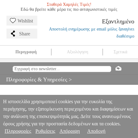
Σταθερά Χαμηλές Τιμές!
Εδώ θα βρείτε κάθε μέρα τις πιο ανταγωνιστικές τιμές
Εξαντλημένο
Wishlist
Αποστολή ενημέρωσης με email μόλις ξαναγίνει
Share
διαθέσιμο
Περιγραφή
Αξιολόγηση
Σχετικά
ΑΥΤΟΜΑΤΗ ΠΡΕΣΑ XTOOL SELECTED HEATPRESS 2
PER.288543
PER.288543
XTOOL
XTOOL
ΕΚΤΥΠΩΤΕΣ
ΑΥΤΟΜΑΤΗ ΠΡΕΣΑ XTOOL SELECTED HEATPRESS 2
Πληροφορίες & Υπηρεσίες >
0
Η ιστοσελίδα χρησιμοποιεί cookies για την ευκολία της
περιήγησης, την εξατομίκευση περιεχομένου και διαφημίσεων και
την ανάλυση της επισκεψιμότητάς μας. Δείτε τους ανανεωμένους
όρους χρήσης για την προστασία δεδομένων και τα cookies.
Πληροφορίες
Ρυθμίσεις
Απόρριψη
Αποδοχή