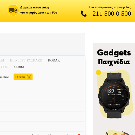
Δωρεάν αποστολή
Για τηλεφωνικές παραγγελίες
211 500 0 500
για αγορές άνω των 90€
ILM
HEWLETT PACKARD
KODAK
TOOL
ZEBRA
x
imation
Thermal