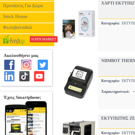
ΧΑΡΤΙ ΕΚΤΥΠΩΤ
Προτάσεις Για Δώρα
Stock House
Κατηγορία:
ΕΚΤΥΠ
Φωτοβολταϊκά
SUPER MARKET
NIIMBOT THERM
Κατηγορία:
ΕΚΤΥΠ
Χαρακτηριστικά:
ΕΚΤΥΠΩΤΗΣ ZEB
Κατηγορία:
ΕΚΤΥΠ