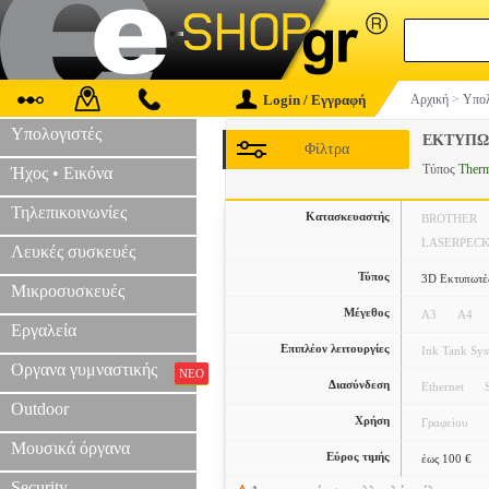
Login / Εγγραφή
Αρχική
>
Υπολ
Υπολογιστές
ΕΚΤΥΠΩ
Φίλτρα
Τύπος
Therm
Ήχος • Εικόνα
Τηλεπικοινωνίες
Κατασκευαστής
BROTHER
LASERPEC
Λευκές συσκευές
Τύπος
3D Εκτυπωτέ
Μικροσυσκευές
Μέγεθος
A3
A4
Εργαλεία
Επιπλέον λειτουργίες
Ink Tank Sy
Οργανα γυμναστικής
ΝΕΟ
Διασύνδεση
Ethernet
Outdoor
Χρήση
Γραφείου
Μουσικά όργανα
Εύρος τιμής
έως 100 €
Security