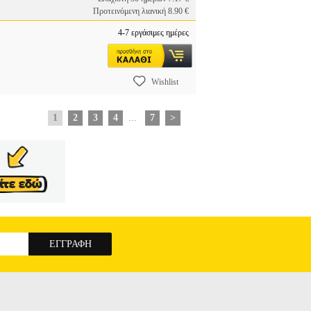
Προτεινόμενη λιανική 8.90 €
4-7 εργάσιμες ημέρες
Wishlist
1
2
3
4
...
7
>