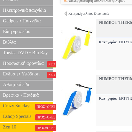
Απενεργοποίηση πολλαπλών φίλτρων
Ηλεκτρονικά παιχνίδια
Κεντρική σελίδα: Εκτυπωτές
Gadgets • Παιχνίδια
NIIMBOT THERM
Είδη γραφείου
Βιβλία
Κατηγορία:
ΕΚΤΥΠ
Ταινίες DVD • Blu Ray
Προσωπική φροντίδα
ΝΕΟ
Ενδυση • Υπόδηση
ΝΕΟ
NIIMBOT THERMA
Αθλητικά είδη
Βρεφικά • Παιδικά
Κατηγορία:
ΕΚΤΥΠ
Crazy Sundays
ΠΡΟΣΦΟΡΕΣ
Eshop Specials
ΠΡΟΣΦΟΡΕΣ
Zen 10
ΠΡΟΣΦΟΡΕΣ