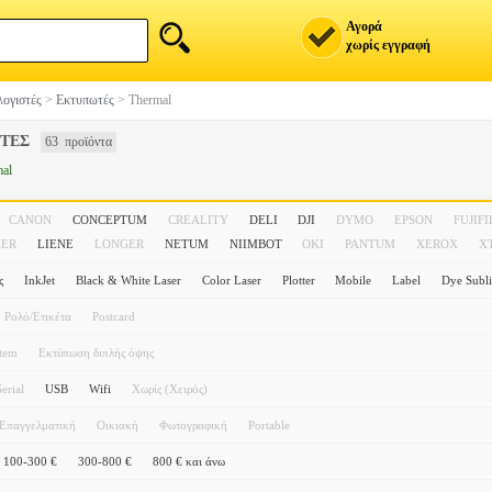
Αγορά
χωρίς εγγραφή
ογιστές
>
Εκτυπωτές
>
Thermal
ΤΕΣ
63 προϊόντα
al
CANON
CONCEPTUM
CREALITY
DELI
DJI
DYMO
EPSON
FUJIF
KER
LIENE
LONGER
NETUM
NIIMBOT
OKI
PANTUM
XEROX
X
ς
InkJet
Black & White Laser
Color Laser
Plotter
Mobile
Label
Dye Subl
Ρολό/Ετικέτα
Postcard
stem
Εκτύπωση διπλής όψης
Serial
USB
Wifi
Χωρίς (Χειρός)
Επαγγελματική
Οικιακή
Φωτογραφική
Portable
100-300 €
300-800 €
800 € και άνω