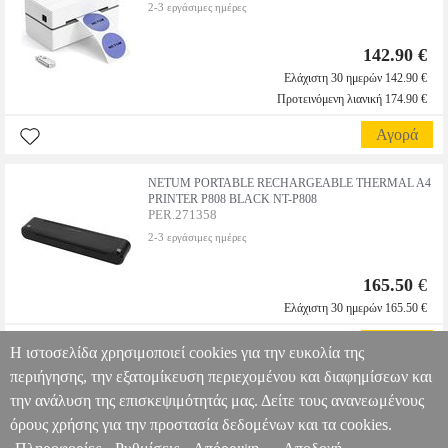
2-3 εργάσιμες ημέρες
142.90 €
Ελάχιστη 30 ημερών 142.90 €
Προτεινόμενη λιανική 174.90 €
Αγορά
NETUM PORTABLE RECHARGEABLE THERMAL A4
PRINTER P808 BLACK NT-P808
PER.271358
2-3 εργάσιμες ημέρες
165.50
€
Ελάχιστη 30 ημερών 165.50 €
Αγορά
Η ιστοσελίδα χρησιμοποιεί cookies για την ευκολία της
περιήγησης, την εξατομίκευση περιεχομένου και διαφημίσεων και
την ανάλυση της επισκεψιμότητάς μας. Δείτε τους ανανεωμένους
όρους χρήσης για την προστασία δεδομένων και τα cookies.