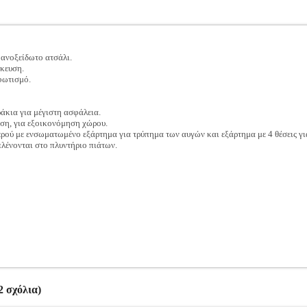
ανοξείδωτο ατσάλι.
κευση.
 φωτισμό.
ράκια για μέγιστη ασφάλεια.
ση, για εξοικονόμηση χώρου.
ρού με ενσωματωμένο εξάρτημα για τρύπημα των αυγών και εξάρτημα με 4 θέσεις γι
πλένονται στο πλυντήριο πιάτων.
 σχόλια)