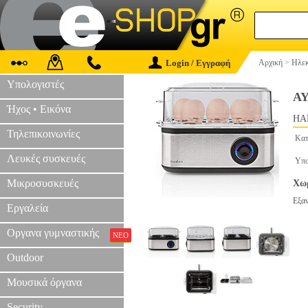
Login / Εγγραφή
Αρχική
>
Ηλεκ
Υπολογιστές
Α
Ήχος • Εικόνα
HAP
Τηλεπικοινωνίες
Κατ
Λευκές συσκευές
Υπο
Μικροσυσκευές
Χωρ
Εξα
Εργαλεία
Οργανα γυμναστικής
ΝΕΟ
Outdoor
Μουσικά όργανα
Security