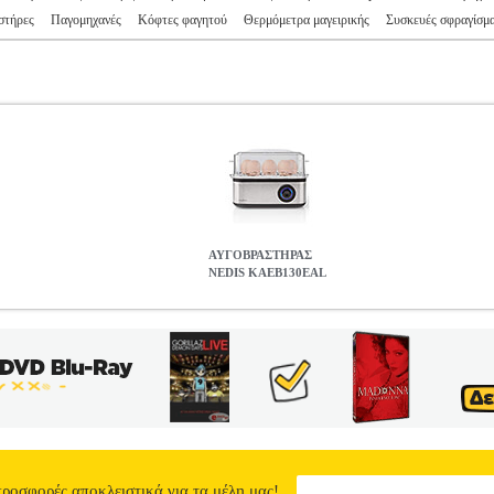
στήρες
Παγομηχανές
Κόφτες φαγητού
Θερμόμετρα μαγειρικής
Συσκευές σφραγίσμ
ΑΥΓΟΒΡΑΣΤΗΡΑΣ
NEDIS KAEB130EAL
AEB130EAL
HAP.261966
HAP.261966
NEDIS
NEDIS
ΕΙΔΙΚΕΣ Μ
ηγορία ΕΙΔΙΚΕΣ ΜΙΚΡΟΣΥΣΚΕΥΕΣ Βραστήρας Αυγών 8 Θέσεων. -
ός για εύκολη αποθήκευση. -Διακόπτης λειτουργίας On/Off, με μπλε 
Διαθέτει αντιολισθητικά ελαστικά ποδαράκια για μέγιστη ασφάλεια.
εται μεζούρα μέτρησης νερού με ενσωματωμένο εξάρτημα για τρύπημ
 μέρη (καπάκι, δίσκοι) πλένονται στο πλυντήριο πιάτων.• Χωρητικότη
ατσάλι.• Τροφοδοσία: 220-240V, 50/60Hz.• Χρώμα: Ασημί.• Εγγύηση
NEDIS KAEB130EAL
0
προσφορές αποκλειστικά για τα μέλη μας!