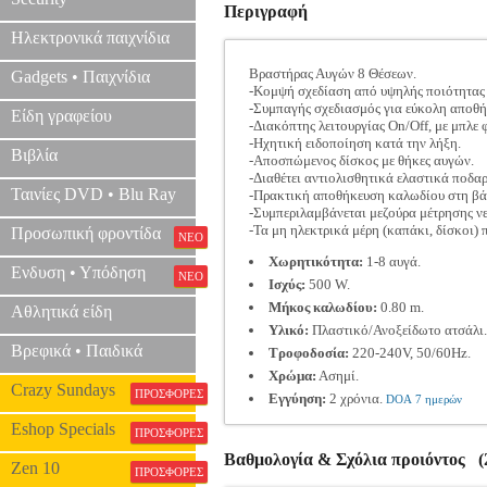
Περιγραφή
Ηλεκτρονικά παιχνίδια
Βραστήρας Αυγών 8 Θέσεων.
Gadgets • Παιχνίδια
-Κομψή σχεδίαση από υψηλής ποιότητας 
-Συμπαγής σχεδιασμός για εύκολη αποθή
Είδη γραφείου
-Διακόπτης λειτουργίας On/Off, με μπλε
-Ηχητική ειδοποίηση κατά την λήξη.
Βιβλία
-Αποσπώμενος δίσκος με θήκες αυγών.
-Διαθέτει αντιολισθητικά ελαστικά ποδα
Ταινίες DVD • Blu Ray
-Πρακτική αποθήκευση καλωδίου στη βά
-Συμπεριλαμβάνεται μεζούρα μέτρησης νε
-Τα μη ηλεκτρικά μέρη (καπάκι, δίσκοι) 
Προσωπική φροντίδα
ΝΕΟ
Χωρητικότητα:
1-8 αυγά.
Ενδυση • Υπόδηση
ΝΕΟ
Ισχύς:
500 W.
Μήκος καλωδίου:
0.80 m.
Αθλητικά είδη
Υλικό:
Πλαστικό/Ανοξείδωτο ατσάλι.
Βρεφικά • Παιδικά
Τροφοδοσία:
220-240V, 50/60Hz.
Χρώμα:
Ασημί.
Crazy Sundays
ΠΡΟΣΦΟΡΕΣ
Εγγύηση:
2 χρόνια.
DOA 7 ημερών
Eshop Specials
ΠΡΟΣΦΟΡΕΣ
Βαθμολογία & Σχόλια προιόντος (2
Zen 10
ΠΡΟΣΦΟΡΕΣ