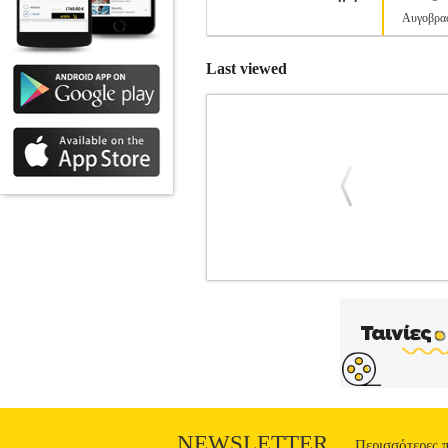
Αυγοβρα
Last viewed
ΑΥΓΟΒΡΑΣΤΗΡΑΣ NEDIS K
ΜΙΚΡΟΣΥΣΚΕΥΕΣ •NEDIS στην κατ
ανοξείδωτο ατσάλι. -Συμπαγής σχεδιασμ
-Αποσπώμενος δίσκος με θήκες αυγών. -
εξοικονόμηση χώρου. -Συμπεριλαμβάν
μαγείρεμα αυγών ποσέ. -Τα μη ηλεκτρικά
0.80 m.• Υλικό: Πλαστικό/Ανοξείδωτο 
NEWSLETTER
Περισσότερες 