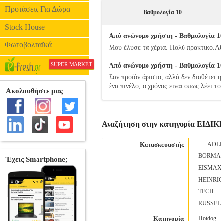
Προτάσεις Για Δώρα
Βαθμολογία 10
Stock House
Από ανώνυμο χρήστη - Βαθμολογία 10
Φωτοβολταϊκά
Μου έλυσε τα χέρια. Πολύ πρακτικό.Αθ
SUPER MARKET
Από ανώνυμο χρήστη - Βαθμολογία 10
Σαν προϊόν άριστο, αλλά δεν διαθέτει 
ένα πινέλο, ο χρόνος ειναι οπως λέει το
Αναζήτηση στην κατηγορία ΕΙ
Κατασκευαστής
-
ADL
BORMA
EISMA
HEINRI
TECH
RUSSEL
Κατηγορία
Hotdog