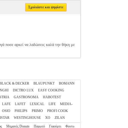
Σχολιάστε και ψηφίστε
αυγά ποσε αρκεί να λαδώσεις καλά την θήκη με
BLACK & DECKER
BLAUPUNKT
BOMANN
NGHI
DICTRO LUX
EASY COOKING
STRIA
GASTRONOMA
HABOTEST
LAFE
LAFET
LEXICAL
LIFE
MEDIA-
OSIO
PHILIPS
PRIMO
PROFI COOK
ISTAR
WESTINGHOUSE
XO
ZILAN
άς
Μηχανές Donuts
Παγωτό
Γιαούρτι
Φοντυ