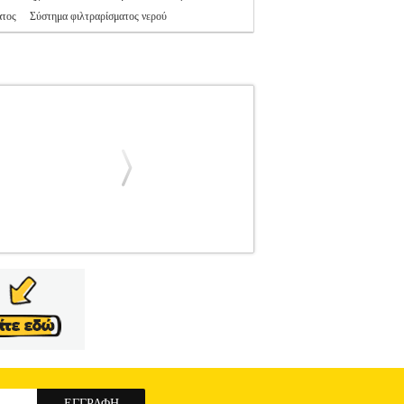
ατος
Σύστημα φιλτραρίσματος νερού
ΙΚΡΟΣΥΣΚΕΥΕΣ
Κατηγορία: ΕΙΔΙΚΕΣ
Κομψή σχεδίαση από υψηλής ποιότητας
φωτισμό. -Ηχητική ειδοποίηση κατά την λήξη.
 -Πρακτική αποθήκευση καλωδίου στη βάση, για
α των αυγών και εξάρτημα με 4 θέσεις για
τα: 1-8 αυγά.• Ισχύς: 500 W.• Μήκος καλωδίου:
: 2 χρόνια. DOA 7 ημερών
ΑΥΓΟΒΡΑΣΤΗΡΑΣ