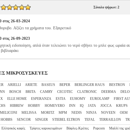
Σύνολο ψήφων: 2
 στις 26-03-2024
ορυβο. Αξίζει τα χρήματα του. Εξαιρετικό
 στις 26-09-2023
ηχητική ειδοποίηση, απλά όταν τελειώνει το νερό σβήνει το μπλε φως ωραία 
 βιβλιαράκι
ΔΙΚΕΣ ΜΙΚΡΟΣΥΣΚΕΥΕΣ
ER
ARIELLI
ARIETE
BASEUS
BEPER
BERLINGER HAUS
BESTRON
NN
BOSCH
BRITA
CAMRY
CECOTEC
CLATRONIC
DEERMA
DELO
XX
ELLE HOME
ESPERANZA
ESTIA
EUHOMY
EUROLAMP
FIRST AU
CHS
HIBREW
HOBBY
HOMEVERO
INN
IQ
JATA
JOCCA
KRUPS
MELICONI
MELISSA
MORITZ
MPM
NEDIS
NINJA
NOVEEN
OEM
 HOBBS
SENCOR
SINGER
STIEBEL ELTRON
TEFAL
TERRAILLON
TR
Ελληνικός καφές
Τρίφτες καρυκευμάτων
Βάφλες-Κρέπες
Popcorn
Μαλλί της γρι