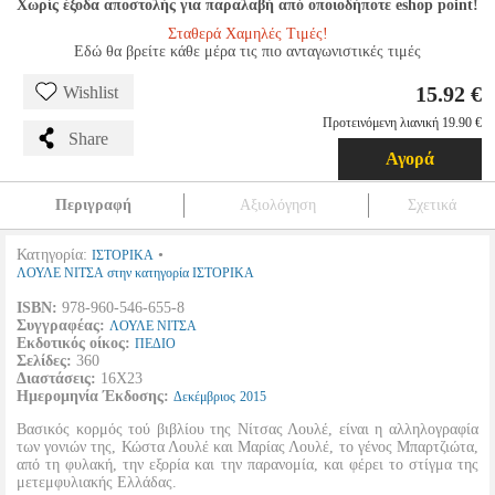
Χωρίς έξοδα αποστολής για παραλαβή από οποιοδήποτε eshop point!
Σταθερά Χαμηλές Τιμές!
Εδώ θα βρείτε κάθε μέρα τις πιο ανταγωνιστικές τιμές
15.92 €
Wishlist
Προτεινόμενη λιανική 19.90 €
Share
Αγορά
Περιγραφή
Αξιολόγηση
Σχετικά
Κατηγορία:
•
ΙΣΤΟΡΙΚΑ
ΛΟΥΛΕ ΝΙΤΣΑ στην κατηγορία ΙΣΤΟΡΙΚΑ
ISBN:
978-960-546-655-8
Συγγραφέας:
ΛΟΥΛΕ ΝΙΤΣΑ
Εκδοτικός οίκος:
ΠΕΔΙΟ
Σελίδες:
360
Διαστάσεις:
16Χ23
Ημερομηνία Έκδοσης:
Δεκέμβριος
2015
Βασικός κορμός τού βιβλίου της Νίτσας Λουλέ, είναι η αλληλογραφία
των γονιών της, Κώστα Λουλέ και Μαρίας Λουλέ, το γένος Μπαρτζιώτα,
από τη φυλακή, την εξορία και την παρανομία, και φέρει το στίγμα της
μετεμφυλιακής Ελλάδας.