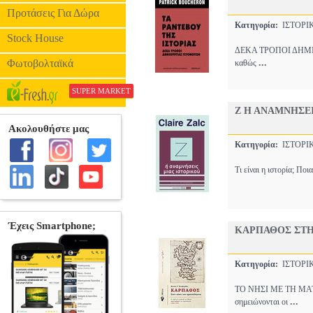
Προτάσεις Για Δώρα
Κατηγορία:
ΙΣΤΟΡ
Stock House
ΔΕΚΑ ΤΡΟΠΟΙ ΔΗΜΙΟΥΡ
Φωτοβολταϊκά
...
καθώς
SUPER MARKET
Ζ Η ΑΝΑΜΝΗΣΕΙ
Κατηγορία:
ΙΣΤΟΡ
Τι είναι η ιστορία; Πο
ΚΑΡΠΑΘΟΣ ΣΤΗ
Κατηγορία:
ΙΣΤΟΡ
ΤΟ ΝΗΣΙ ΜΕ ΤΗ ΜΑΤ
...
σημειώνονται οι