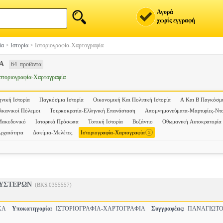
Αγορά
χωρίς εγγραφή
ία
>
Ιστορία
>
Ιστοριογραφία-Χαρτογραφία
Α
64 προϊόντα
στοριογραφία-Χαρτογραφία
νική Ιστορία
Παγκόσμια Ιστορία
Οικονομική Και Πολιτική Ιστορία
Α Και Β Παγκόσμι
λκανικοί Πόλεμοι
Τουρκοκρατία-Ελληνική Επανάσταση
Απομνημονεύματα-Μαρτυρίες-Ντ
Μακεδονικό
Ιστορικά Πρόσωπα
Τοπική Ιστορία
Βυζάντιο
Οθωμανική Αυτοκρατορία
x
Αρχαιότητα
Δοκίμια-Μελέτες
Ιστοριογραφία-Χαρτογραφία
 ΥΣΤΕΡΩΝ
(BKS.0355557)
ΙΚΑ
Υποκατηγορία:
ΙΣΤΟΡΙΟΓΡΑΦΙΑ-ΧΑΡΤΟΓΡΑΦΙΑ
Συγγραφέας:
ΠΑΝΑΓΙΩΤΟ