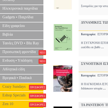
Συνομιλίες για την ιστ
Ηλεκτρονικά παιχνίδια
Gadgets • Παιχνίδια
ΔΥΝΑΜΙΚΕΣ ΤΩ
Είδη γραφείου
Βιβλία
Κατηγορία:
ΙΣΤΟΡ
Ταινίες DVD • Blu Ray
Η ΣΥΓΧΡΟΝΗ ΙΣΤΟΡΙΚ
...
εισέλθει σε βαθύ
Προσωπική φροντίδα
ΝΕΟ
Ενδυση • Υπόδηση
ΝΕΟ
ΣΥΝΟΠΤΙΚΗ ΙΣΤ
Αθλητικά είδη
Κατηγορία:
ΙΣΤΟΡ
Βρεφικά • Παιδικά
Η ΠΑΓΚΟΣΜΙΑ ΙΣΤΟΡ
Crazy Sundays
ΠΡΟΣΦΟΡΕΣ
...
διδάσκουν ιστορία
Eshop Specials
ΠΡΟΣΦΟΡΕΣ
Zen 10
ΠΡΟΣΦΟΡΕΣ
ΤΑ ΡΑΝΤΕΒΟΥ Τ