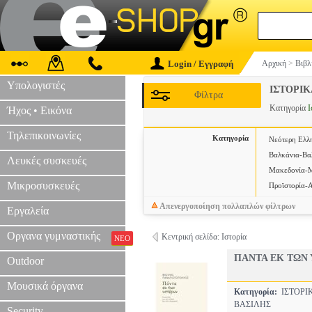
Login / Εγγραφή
Αρχική
>
Βιβλ
Υπολογιστές
ΙΣΤΟΡΙΚ
Φίλτρα
Κατηγορία
Ι
Ήχος • Εικόνα
Τηλεπικοινωνίες
Κατηγορία
Νεότερη Ελλη
Βαλκάνια-Βα
Λευκές συσκευές
Μακεδονία-
Μικροσυσκευές
Προϊστορία-
Απενεργοποίηση πολλαπλών φίλτρων
Εργαλεία
Οργανα γυμναστικής
Κεντρική σελίδα: Ιστορία
ΝΕΟ
ΠΑΝΤΑ ΕΚ ΤΩΝ
Outdoor
Μουσικά όργανα
Κατηγορία:
ΙΣΤΟΡ
ΒΑΣΙΛΗΣ
Security