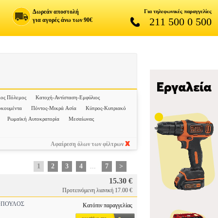
Δωρεάν αποστολή
Για τηλεφωνικές παραγγελίες
211 500 0 500
για αγορές άνω των 90€
ος Πόλεμος
Κατοχή-Αντίσταση-Εμφύλιος
οκουμέντα
Πόντος-Μικρά Ασία
Κύπρος-Κυπριακό
Ρωμαϊκή Αυτοκρατορία
Μεσαίωνας
Αφαίρεση όλων των φίλτρων
1
2
3
4
...
7
>
15.30 €
Προτεινόμενη λιανική 17.00 €
ΠΟΥΛΟΣ
Κατόπιν παραγγελίας