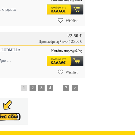
, ζητήματα
Wishlist
22.50 €
Προτεινόμενη λιανική 25.00 €
 LUDMILLA
Κατόπιν παραγγελίας
...
εύρος
Wishlist
1
2
3
4
...
7
>