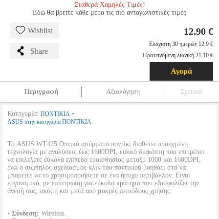
Σταθερά Χαμηλές Τιμές!
Εδώ θα βρείτε κάθε μέρα τις πιο ανταγωνιστικές τιμές
12.90 €
Wishlist
Ελάχιστη 30 ημερών 12.9 €
Share
Προτεινόμενη λιανική 21.10 €
Αγορά
Περιγραφή
Αξιολόγηση
Σχετικά
Κατηγορία:
•
ΠΟΝΤΙΚΙΑ
ASUS στην κατηγορία ΠΟΝΤΙΚΙΑ
Το ASUS WT425 Οπτικό ασύρματο ποντίκι διαθέτει προηγμένη
τεχνολογία με αναλύσεις έως 1600DPI, ειδικό διακόπτη που επιτρέπει
να επιλέξετε εύκολα επίπεδα ευαισθησίας μεταξύ 1000 και 1600DPI,
ενώ ο σιωπηλός σχεδιασμός κλικ του ποντικιού βοηθάει στο να
μπορείτε να το χρησιμοποιήσετε σε ένα ήσυχο περιβάλλον. Είναι
εργονομικό, με επίστρωση για εύκολο κράτημα που εξασφαλίζει την
άνεσή σας, ακόμη και μετά από μακρές περιόδους χρήσης.
•
Σύνδεση:
Wireless.