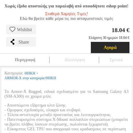
Χωρίς έξοδα αποστολής για παραλαβή από οποιοδήποτε eshop point!
Σταθερά Χαμηλές Τιμές!
Εδώ θα βρείτε κάθε μέρα τις πιο ανταγωνιστικές τιμές
18.04 €
Wishlist
Ελάχιστη 30 ημερών 18.04 €
Share
Αγορά
Περιγραφή
Αξιολόγηση
Σχετικά
Κατηγορία:
•
ΘΗΚΗ
ARMOR-X στην κατηγορία ΘΗΚΗ
Το Armor-X Rugged, ειδικά σχεδιασμένο για το Samsung Galaxy A3
(SM-A300) σε χρώμα μπλε.
- Αποσπώμενο εξάρτημα κλιπ ζώνης.
- Ομορφος σχεδιασμός, ελαφρύ και στιβαρό.
- Τέλεια αντιστοιχία μεταξύ προστασίας και λειτουργικότητας.
- Πατενταρισμένο σύστημα X-Mount πολλαπλών στερεώσεων (μπορείτε
να βρείτε πλήθος λύσεων στερέωσης, πωλούνται ξεχωριστά).
- Εύκαμπτος GEL TPU που απορροφά τους κραδασμους σε περίπτωση