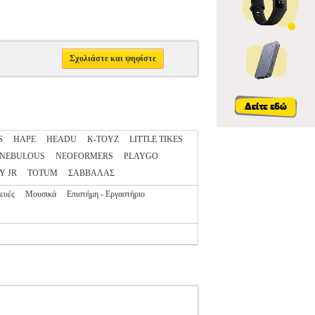
Σχολιάστε και ψηφίστε
S
HAPE
HEADU
K-TOYZ
LITTLE TIKES
NEBULOUS
NEOFORMERS
PLAYGO
Y JR
TOTUM
ΣΑΒΒΑΛΑΣ
ευές
Μουσικά
Επιστήμη - Εργαστήριο