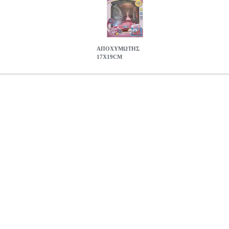
ΑΠΟΧΥΜΩΤΗΣ
17Χ19CM
ΗΣ 17Χ19CM
EPI.15884
EPI.15884
-
-
ΕΚΠΑΙΔΕΥΤΙΚΑ
ΑΠΟΧΥ
5.90