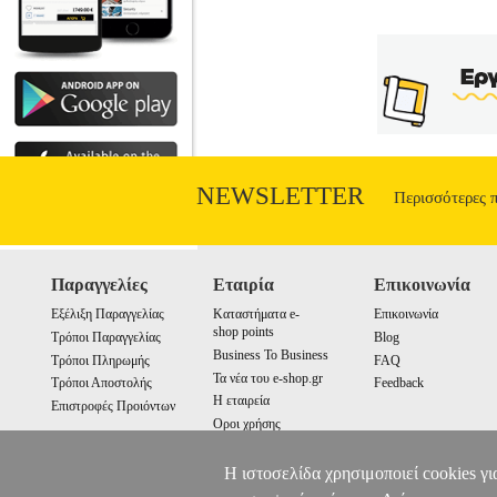
NEWSLETTER
Περισσότερες 
Παραγγελίες
Εταιρία
Επικοινωνία
Εξέλιξη Παραγγελίας
Καταστήματα e-
Επικοινωνία
shop points
Τρόποι Παραγγελίας
Blog
Business To Business
Τρόποι Πληρωμής
FAQ
Τα νέα του e-shop.gr
Τρόποι Αποστολής
Feedback
Η εταιρεία
Επιστροφές Προιόντων
Οροι χρήσης
Cookies
Η ιστοσελίδα χρησιμοποιεί cookies γι