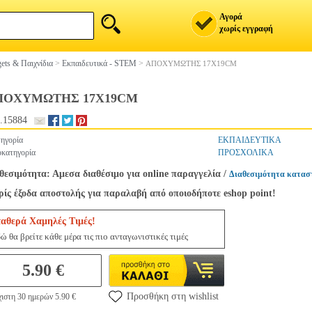
Αγορά
χωρίς εγγραφή
ets & Παιχνίδια
>
Εκπαιδευτικά - STEM
>
ΑΠΟΧΥΜΩΤΗΣ 17Χ19CM
ΠΟΧΥΜΩΤΗΣ 17Χ19CM
.15884
ηγορία
ΕΚΠΑΙΔΕΥΤΙΚΑ
κατηγορία
ΠΡΟΣΧΟΛΙΚΑ
θεσιμότητα: Αμεσα διαθέσιμο για online παραγγελία
/
Διαθεσιμότητα κατασ
ίς έξοδα αποστολής για παραλαβή από οποιοδήποτε eshop point!
ταθερά Χαμηλές Τιμές!
ώ θα βρείτε κάθε μέρα τις πιο ανταγωνιστικές τιμές
5.90 €
Προσθήκη στη wishlist
ιστη 30 ημερών 5.90 €