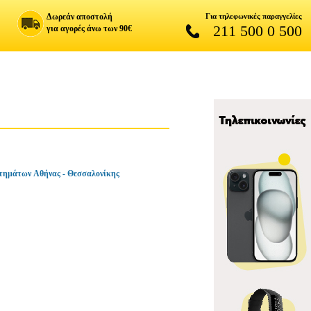
Δωρεάν αποστολή
Για τηλεφωνικές παραγγελίες
211 500 0 500
για αγορές άνω των 90€
τημάτων Αθήνας - Θεσσαλονίκης