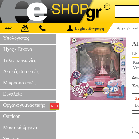
Login / Εγγραφή
Αρχική
>
Gadg
Υπολογιστές
Α
Ήχος • Εικόνα
EPI
Τηλεπικοινωνίες
Κατ
Υπο
Λευκές συσκευές
Δια
Μικροσυσκευές
Χωρ
Εργαλεία
Σ
Οργανα γυμναστικής
Εδ
ΝΕΟ
Outdoor
Μουσικά όργανα
Ελάχ
Security