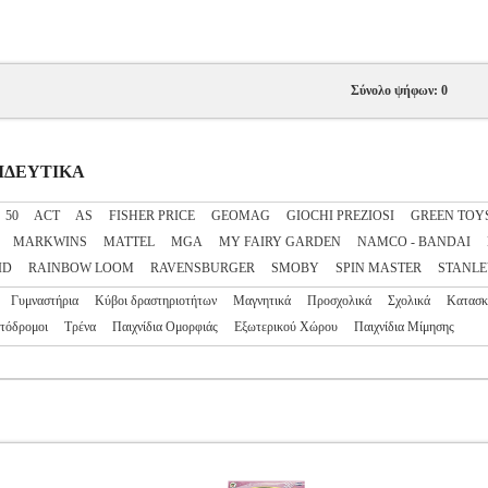
Σύνολο ψήφων: 0
ΠΑΙΔΕΥΤΙΚΑ
50
ACT
AS
FISHER PRICE
GEOMAG
GIOCHI PREZIOSI
GREEN TOY
MARKWINS
MATTEL
MGA
MY FAIRY GARDEN
NAMCO - BANDAI
ID
RAINBOW LOOM
RAVENSBURGER
SMOBY
SPIN MASTER
STANLE
Γυμναστήρια
Κύβοι δραστηριοτήτων
Μαγνητικά
Προσχολικά
Σχολικά
Κατασκ
τόδρομοι
Τρένα
Παιχνίδια Ομορφιάς
Εξωτερικού Χώρου
Παιχνίδια Μίμησης