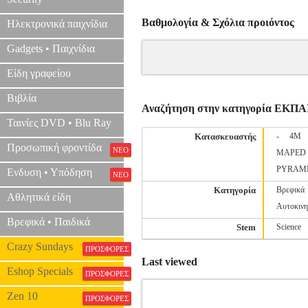
Βαθμολογία & Σχόλια προιόντος
Ηλεκτρονικά παιχνίδια
Gadgets • Παιχνίδια
Είδη γραφείου
Βιβλία
Αναζήτηση στην κατηγορία ΕΚ
Ταινίες DVD • Blu Ray
Κατασκευαστής
-
4M
Προσωπική φροντίδα
ΝΕΟ
MAPED
PYRAM
Ενδυση • Υπόδηση
ΝΕΟ
Κατηγορία
Βρεφικά
Αθλητικά είδη
Αυτοκινη
Βρεφικά • Παιδικά
Stem
Science
Crazy Sundays
ΠΡΟΣΦΟΡΕΣ
Last viewed
Eshop Specials
ΠΡΟΣΦΟΡΕΣ
Zen 10
ΠΡΟΣΦΟΡΕΣ