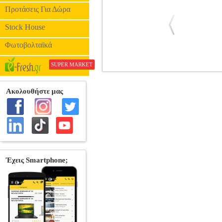
Προτάσεις Για Δώρα
Stock House
Φωτοβολταϊκά
SUPER MARKET
ΑΠΟΧΥΜΩΤ