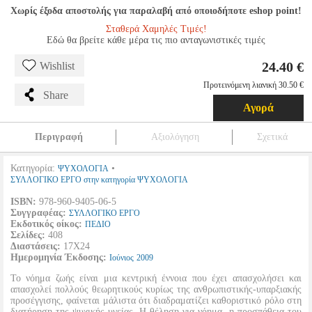
Χωρίς έξοδα αποστολής για παραλαβή από οποιοδήποτε eshop point!
Σταθερά Χαμηλές Τιμές!
Εδώ θα βρείτε κάθε μέρα τις πιο ανταγωνιστικές τιμές
24.40 €
Wishlist
Προτεινόμενη λιανική 30.50 €
Share
Αγορά
Περιγραφή
Αξιολόγηση
Σχετικά
Κατηγορία:
•
ΨΥΧΟΛΟΓΙΑ
ΣΥΛΛΟΓΙΚΟ ΕΡΓΟ στην κατηγορία ΨΥΧΟΛΟΓΙΑ
ISBN:
978-960-9405-06-5
Συγγραφέας:
ΣΥΛΛΟΓΙΚΟ ΕΡΓΟ
Εκδοτικός οίκος:
ΠΕΔΙΟ
Σελίδες:
408
Διαστάσεις:
17Χ24
Ημερομηνία Έκδοσης:
Ιούνιος
2009
Το νόημα ζωής είναι μια κεντρική έννοια που έχει απασχολήσει και
απασχολεί πολλούς θεωρητικούς κυρίως της ανθρωπιστικής-υπαρξιακής
προσέγγισης, φαίνεται μάλιστα ότι διαδραματίζει καθοριστικό ρόλο στη
διατήρηση της ψυχικής υγείας. Η θέληση για νόημα -η προσπάθεια του