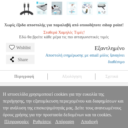
Χωρίς έξοδα αποστολής για παραλαβή από οποιοδήποτε eshop point!
Σταθερά Χαμηλές Τιμές!
Εδώ θα βρείτε κάθε μέρα τις πιο ανταγωνιστικές τιμές
Εξαντλημένο
Wishlist
Αποστολή ενημέρωσης με email μόλις ξαναγίνει
Share
διαθέσιμο
Περιγραφή
Αξιολόγηση
Σχετικά
ANKER TYPE-C TO TYPE-C CABLE ZOLO 240W 1M BLACK
A8060H11
TEL.238077
TEL.238077
ANKER
ANKER
ΚΑΛΩΔΙΟ
Η ιστοσελίδα χρησιμοποιεί cookies για την ευκολία της
ANKER TYPE-C TO TYPE-C CABLE ZOLO 240W 1M BLACK
περιήγησης, την εξατομίκευση περιεχομένου και διαφημίσεων και
Πληροφορίες & Υπηρεσίες >
A8060H11
την ανάλυση της επισκεψιμότητάς μας. Δείτε τους ανανεωμένους
0
όρους χρήσης για την προστασία δεδομένων και τα cookies.
Πληροφορίες
Ρυθμίσεις
Απόρριψη
Αποδοχή