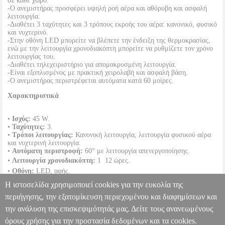
σε κάθε χώρο.
-Ο ανεμιστήρας προσφέρει υψηλή ροή αέρα και αθόρυβη και ασφαλή
λειτουργία.
-Διαθέτει 3 ταχύτητες και 3 τρόπους εκροής του αέρα: κανονικό, φυσικό
και νυχτερινό.
-Στην οθόνη LED μπορείτε να βλέπετε την ένδειξη της θερμοκρασίας,
ενώ με την λειτουργία χρονοδιακόπτη μπορείτε να ρυθμίζετε τον χρόνο
λειτουργίας του.
-Διαθέτει τηλεχειριστήριο για απομακρυσμένη λειτουργία.
-Είναι εξοπλισμένος με πρακτική χειρολαβή και ασφαλή βάση.
-Ο ανεμιστήρας περιστρέφεται αυτόματα κατά 60 μοίρες.
Χαρακτηριστικά
•
Ισχύς:
45 W.
•
Ταχύτητες:
3.
•
Τρόποι λειτουργίας:
Κανονική λειτουργία, λειτουργία φυσικού αέρα
και νυχτερινή λειτουργία.
•
Αυτόματη περιστροφή:
60° με λειτουργία απενεργοποίησης.
•
Λειτουργία χρονοδιακόπτη:
1  12 ώρες.
•
Οθόνη:
LED, αφής.
•
Χαμηλό επίπεδο θορύβου:
έως 58.5 dB(A).
Η ιστοσελίδα χρησιμοποιεί cookies για την ευκολία της
•
Ύψος:
112 cm.
•
Εγγύηση:
2 χρόνια.
περιήγησης, την εξατομίκευση περιεχομένου και διαφημίσεων και
DOA 7 ημερών
την ανάλυση της επισκεψιμότητάς μας. Δείτε τους ανανεωμένους
ΑΝΕΜΙΣΤΗΡΑΣ ΠΥΡΓΟΣ 45W TROTEC TVE32T 112CM ΜΕ
RC
HAP.003708
HAP.003708
TROTEC
TROTEC
ΑΝΕΜΙΣΤΗΡΕΣ
όρους χρήσης για την προστασία δεδομένων και τα cookies.