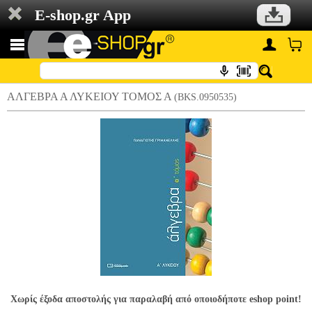
E-shop.gr App
ΑΛΓΕΒΡΑ Α ΛΥΚΕΙΟΥ ΤΟΜΟΣ Α
(BKS.0950535)
Χωρίς έξοδα αποστολής για παραλαβή από οποιοδήποτε eshop point!