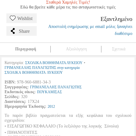
Σταθερά Χαμηλές Τιμές!
Εδώ θα βρείτε κάθε μέρα τις πιο ανταγωνιστικές τιμές
Εξαντλημένο
Wishlist
Αποστολή ενημέρωσης με email μόλις ξαναγίνει
Share
διαθέσιμο
Περιγραφή
Αξιολόγηση
Σχετικά
Κατηγορία:
•
ΣΧΟΛΙΚΑ ΒΟΗΘΗΜΑΤΑ ΛΥΚΕΙΟΥ
ΓΡΙΜΑΝΕΛΛΗΣ ΠΑΝΑΓΙΩΤΗΣ στην κατηγορία
ΣΧΟΛΙΚΑ ΒΟΗΘΗΜΑΤΑ ΛΥΚΕΙΟΥ
ISBN:
978-960-6881-34-3
Συγγραφέας:
ΓΡΙΜΑΝΕΛΛΗΣ ΠΑΝΑΓΙΩΤΗΣ
Εκδοτικός οίκος:
ΠΟΥΚΑΜΙΣΑΣ
Σελίδες:
320
Διαστάσεις:
17Χ24
Ημερομηνία Έκδοσης:
2012
Το παρόν βιβλίο πραγματεύεται τα εξής κεφάλαια του σχολικού
εγχειριδίου:
• ΕΙΣΑΓΩΓΙΚΟ ΚΕΦΑΛΑΙΟ (Το λεξιλόγιο της λογικής  Σύνολα)
• ΠΙΘΑΝΟΤΗΤΕΣ