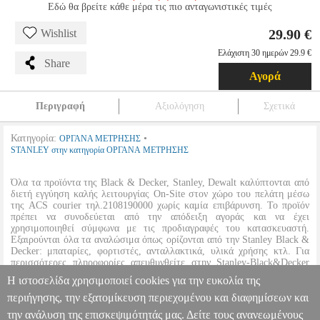
Εδώ θα βρείτε κάθε μέρα τις πιο ανταγωνιστικές τιμές
29.90 €
Wishlist
Ελάχιστη 30 ημερών 29.9 €
Share
Αγορά
Περιγραφή
Αξιολόγηση
Σχετικά
Κατηγορία:
•
ΟΡΓΑΝΑ ΜΕΤΡΗΣΗΣ
STANLEY στην κατηγορία ΟΡΓΑΝΑ ΜΕΤΡΗΣΗΣ
Όλα τα προϊόντα της Black & Decker, Stanley, Dewalt καλύπτονται από
διετή εγγύηση καλής λειτουργίας On-Site στον χώρο του πελάτη μέσω
της ACS courier τηλ.2108190000 χωρίς καμία επιβάρυνση. Το προϊόν
πρέπει να συνοδεύεται από την απόδειξη αγοράς και να έχει
χρησιμοποιηθεί σύμφωνα με τις προδιαγραφές του κατασκευαστή.
Εξαιρούνται όλα τα αναλώσιμα όπως ορίζονται από την Stanley Black &
Decker: μπαταρίες, φορτιστές, ανταλλακτικά, υλικά χρήσης κτλ. Για
περισσότερες πληροφορίες απευθυνθείτε στην Stanley-Black&Decker
Hellas στο Greece.Service@sbdinc.com, ακολουθώντας την
προβλεπόμενη
Η ιστοσελίδα χρησιμοποιεί cookies για την ευκολία της
.
διαδικασία
περιήγησης, την εξατομίκευση περιεχομένου και διαφημίσεων και
την ανάλυση της επισκεψιμότητάς μας. Δείτε τους ανανεωμένους
ΑΛΦΑΔΙ ΑΛΟΥΜΙΝΙΟΥ STANLEY 180CM 2 ΜΑΤΙΩΝ STHT1-