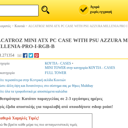
Αγορά
χωρίς εγγραφή
ογιστές
>
Κουτιά
>
ALCATROZ MINI ATX PC CASE WITH PSU AZZURA MILLENIA PRO I
CATROZ MINI ATX PC CASE WITH PSU AZZURA M
LLENIA-PRO-I-RGB-B
.271354
ηγορία
ΚΟΥΤΙΑ - CASES
•
MINI TOWER στην κατηγορία ΚΟΥΤΙΑ - CASES
κατηγορία
FULL TOWER
ίτε περισσότερα στην Κεντρική σελίδα Κουτιών
στε άλλη όψη και δυνατότητες στο σύστημα σας με θήκες Multibay
ίτε όλα τα τροφοδοτικά με αποσπώμενα καλώδια
θεσιμότητα: Κατόπιν παραγγελίας σε 2-3 εργάσιμες ημέρες
ίς έξοδα αποστολής για παραλαβή από οποιοδήποτε eshop point!
ταθερά Χαμηλές Τιμές!
ώ θα βρείτε κάθε μέρα τις πιο ανταγωνιστικές τιμές