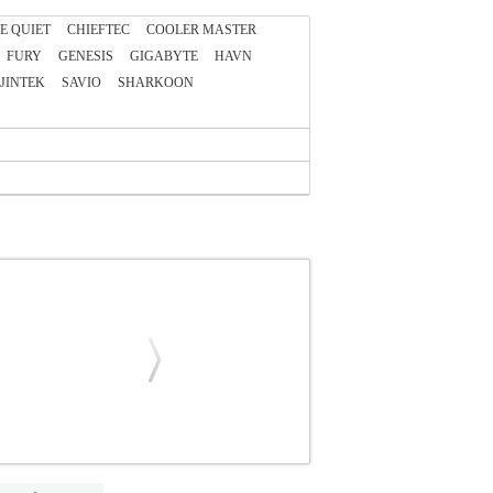
E QUIET
CHIEFTEC
COOLER MASTER
FURY
GENESIS
GIGABYTE
HAVN
JINTEK
SAVIO
SHARKOON
RO-I-RGB-B
PER.271354
PER.271354
MINI