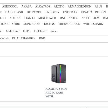
AEROCOOL
AKASA
ALCATROZ
ARCTIC
ARMAGGEDDON
ASUS
B
R
DARKFLASH
DEEPCOOL
ENDORFY
ENERMAX
FRACTAL DESIGN
TECH
KOLINK
LIAN LI
MINI TOWER
MSI
NATEC
NZXT
OEM
RAI
STONE
SPIRE
SUPERCASE
TACENS
THERMALTAKE
WHITE SHARK
er
Midi Tower
HTPC
Full Tower
Rack
οδοτικό
DUAL CHAMBER
RGB
ALCATROZ MINI
ATX PC CASE
WITH...
TH PSU AZZURA MILLENIA PRO I RGB BLACK MILLENIA-P