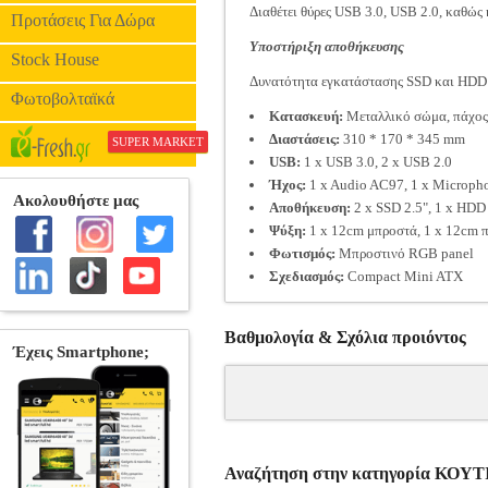
Διαθέτει θύρες USB 3.0, USB 2.0, καθώς
Προτάσεις Για Δώρα
Υποστήριξη αποθήκευσης
Stock House
Δυνατότητα εγκατάστασης SSD και HDD γ
Φωτοβολταϊκά
Κατασκευή:
Μεταλλικό σώμα, πάχος
Διαστάσεις:
310 * 170 * 345 mm
SUPER MARKET
USB:
1 x USB 3.0, 2 x USB 2.0
Ήχος:
1 x Audio AC97, 1 x Microph
Αποθήκευση:
2 x SSD 2.5", 1 x HDD
Ψύξη:
1 x 12cm μπροστά, 1 x 12cm π
Φωτισμός:
Μπροστινό RGB panel
Σχεδιασμός:
Compact Mini ATX
Βαθμολογία & Σχόλια προιόντος
Αναζήτηση στην κατηγορία ΚΟΥΤ