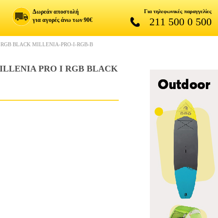
Δωρεάν αποστολή
Για τηλεφωνικές παραγγελίες
211 500 0 500
για αγορές άνω των 90€
 RGB BLACK MILLENIA-PRO-I-RGB-B
ILLENIA PRO I RGB BLACK