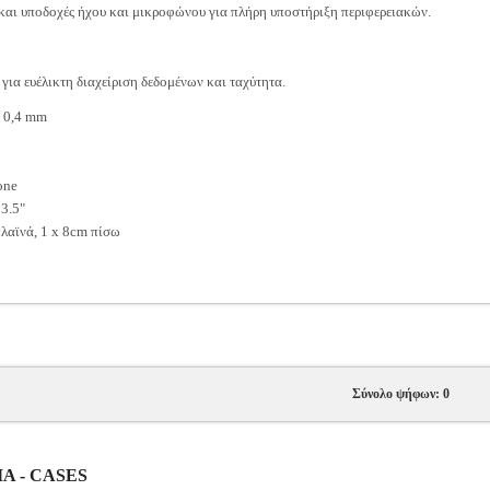
 και υποδοχές ήχου και μικροφώνου για πλήρη υποστήριξη περιφερειακών.
ια ευέλικτη διαχείριση δεδομένων και ταχύτητα.
 0,4 mm
one
 3.5"
λαϊνά, 1 x 8cm πίσω
Σύνολο ψήφων: 0
ΙΑ - CASES