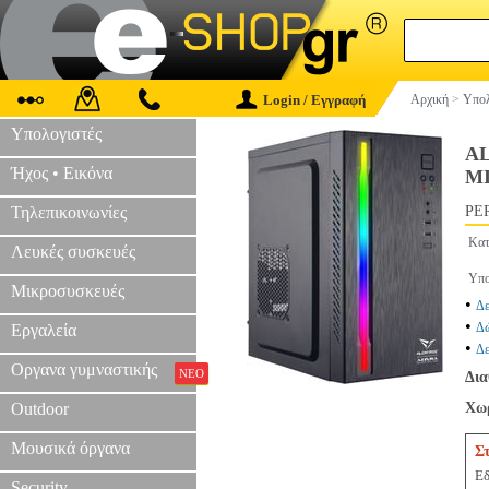
Login / Εγγραφή
Αρχική
>
Υπολ
Υπολογιστές
AL
Ήχος • Εικόνα
MI
Τηλεπικοινωνίες
PER
Κατ
Λευκές συσκευές
Υπο
Μικροσυσκευές
•
Δε
•
Δώ
Εργαλεία
•
Δε
Οργανα γυμναστικής
ΝΕΟ
Δια
Outdoor
Χωρ
Μουσικά όργανα
Σ
Εδ
Security