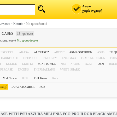
Αγορά
χωρίς εγγραφή
ογιστές
>
Κουτιά
>
Με τροφοδοτικό
- CASES
13 προϊόντα
ρακτηριστικά
Με τροφοδοτικό
AEROCOOL
AKASA
ALCATROZ
ARCTIC
ARMAGGEDDON
ASUS
BE Q
DARKFLASH
DEEPCOOL
ENDORFY
ENERMAX
FRACTAL DESIGN
FUR
H
KOLINK
LIAN LI
MINI TOWER
MSI
NATEC
NZXT
OEM
RAIJ
UPERCASE
TACENS
THERMALTAKE
WHITE SHARK
Midi Tower
HTPC
Full Tower
Rack
x
ικό
DUAL CHAMBER
RGB
ASE WITH PSU AZZURA MILLENIA ECO PRO II RGB BLACK AME-