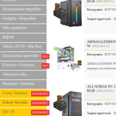
RGB
(PER.280975)
Ηλεκτρονικά παιχνίδια
Κατηγορία:
ΚΟΥΤΙΑ
Gadgets • Παιχνίδια
Χαρακτηριστικά:
MI
Είδη γραφείου
Βιβλία
ARMAGGEDDON 
Ταινίες DVD • Blu Ray
W
(PER.280971)
Κατηγορία:
ΚΟΥΤΙΑ
Προσωπική φροντίδα
ΝΕΟ
ARMAGGEDDON PC 
Ενδυση • Υπόδηση
ΝΕΟ
συμπαγές και αποδοτι
Αθλητικά είδη
Βρεφικά • Παιδικά
ALCATROZ PC C
RGB
(PER.280976)
Crazy Sundays
ΠΡΟΣΦΟΡΕΣ
Eshop Specials
ΠΡΟΣΦΟΡΕΣ
Κατηγορία:
ΚΟΥΤΙΑ
Zen 10
ΠΡΟΣΦΟΡΕΣ
Χαρακτηριστικά:
MI