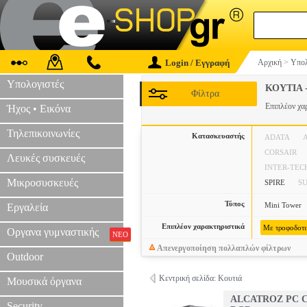
Login / Εγγραφή
Αρχική
>
Υπολ
Υπολογιστές
ΚΟΥΤΙΑ 
Φίλτρα
Επιπλέον χα
Ήχος • Εικόνα
Τηλεπικοινωνίες
Κατασκευαστής
ADATA
CORSAIR
Λευκές συσκευές
INTER-TEC
Μικροσυσκευές
SPIRE
S
Τύπος
Mini Tower
Εργαλεία
Επιπλέον χαρακτηριστικά
Με τροφοδοτ
Οργανα γυμναστικής
ΝΕΟ
Απενεργοποίηση πολλαπλών φίλτρων
Outdoor
Κεντρική σελίδα: Κουτιά
Μουσικά όργανα
ALCATROZ PC C
Security