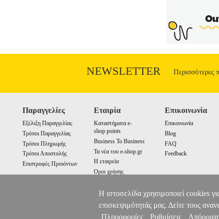
NEWSLETTER
Περισσότερες 
Παραγγελίες
Εταιρία
Επικοινωνία
Εξέλιξη Παραγγελίας
Καταστήματα e-
Επικοινωνία
shop points
Τρόποι Παραγγελίας
Blog
Business To Business
Τρόποι Πληρωμής
FAQ
Τα νέα του e-shop.gr
Τρόποι Αποστολής
Feedback
Η εταιρεία
Επιστροφές Προιόντων
Οροι χρήσης
Cookies
Η ιστοσελίδα χρησιμοποιεί cookies γι
επισκεψιμότητάς μας. Δείτε τους αναν
Πληροφορίες
Ρυθμίσεις
Απόρριψ