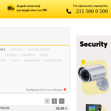
Δωρεάν αποστολή
Για τηλεφωνικές παραγγελίες
211 500 0 500
για αγορές άνω των 90€
UIET
CHIEFTEC
COOLER MASTER
Y
GENESIS
GIGABYTE
HAVN
INTEK
SAVIO
SHARKOON
SILVERSTONE
Αφαίρεση όλων των φίλτρων
1
2
>
PROII-
38.90
€