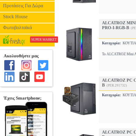
Προτάσεις Για Δώρα
Stock House
ALCATROZ MINI
Φωτοβολταϊκά
PRO-I-RGB-B
(PE
SUPER MARKET
Κατηγορία:
ΚΟΥΤΙΑ
Το ALCATROZ Mini ATX
ALCATROZ PC C
B
(PER.291732)
Κατηγορία:
ΚΟΥΤΙΑ
ALCATROZ PC C