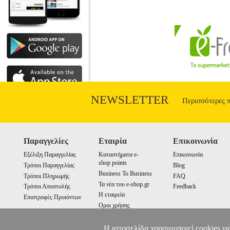
NEWSLETTER
Περισσότερες 
Παραγγελίες
Εταιρία
Επικοινωνία
Εξέλιξη Παραγγελίας
Καταστήματα e-
Επικοινωνία
shop points
Τρόποι Παραγγελίας
Blog
Business To Business
Τρόποι Πληρωμής
FAQ
Τα νέα του e-shop.gr
Τρόποι Αποστολής
Feedback
Η εταιρεία
Επιστροφές Προιόντων
Οροι χρήσης
Cookies
Η ιστοσελίδα χρησιμοποιεί cookies γι