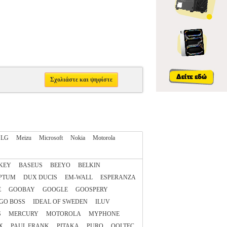
Σχολιάστε και ψηφίστε
LG
Meizu
Microsoft
Nokia
Motorola
KEY
BASEUS
BEEYO
BELKIN
PTUM
DUX DUCIS
EM-WALL
ESPERANZA
E
GOOBAY
GOOGLE
GOOSPERY
GO BOSS
IDEAL OF SWEDEN
ILUV
S
MERCURY
MOTOROLA
MYPHONE
X
PAUL FRANK
PITAKA
PURO
QOLTEC