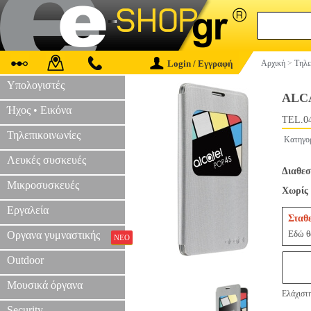
Login / Εγγραφή
Αρχική
>
Τηλε
Υπολογιστές
ALCA
Ήχος • Εικόνα
TEL.0
Τηλεπικοινωνίες
Κατηγο
Λευκές συσκευές
Διαθεσ
Μικροσυσκευές
Χωρίς 
Εργαλεία
Σταθ
Εδώ θα
Οργανα γυμναστικής
ΝΕΟ
Outdoor
Μουσικά όργανα
Ελάχιστη
Security