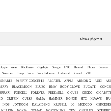
Σύνολο ψήφων: 0
Apple
Asus
Blackberry
Gigabyte
Google
HTC
Huawei
iPhone
Lenovo
Samsung
Sharp
Sony
Sony Ericsson
Universal
Xiaomi
ZTE
4SMARTS
50 FIFTY CONCEPTS
ALCATEL
APPLE
ARMOR-X
AUDI
AU
BERRY
BLACKMOON
BLUEO
BMW
BODY GLOVE
BUGATTI
CONCE
ERRARI
FORCELL
FOREVER
FREEWELL
G-CUBE
GECKO
GIGABYT
GO
GRIFFIN
GUESS
HAMA
HAMMER
HONOR
HTC
HUAWEI
HU
INOS
JOYROOM
KALAIDENG
KRUSELL
LG
MCDODO
MERCEDE
NILLKIN
NOKIA
NOMAD
NORTONLINE
OEM
ONEPLUS
OTTERBO