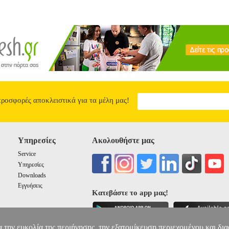
METAL SILVER
8.90
προσφορές αποκλειστικά για τα μέλη μας!
Υπηρεσίες
Ακολουθήστε μας
Service
Υπηρεσίες
Downloads
Εγγυήσεις
Κατεβάστε το app μας!
α την ευκολία της περιήγησης, την εξατομίκευση περιεχομένου και δι