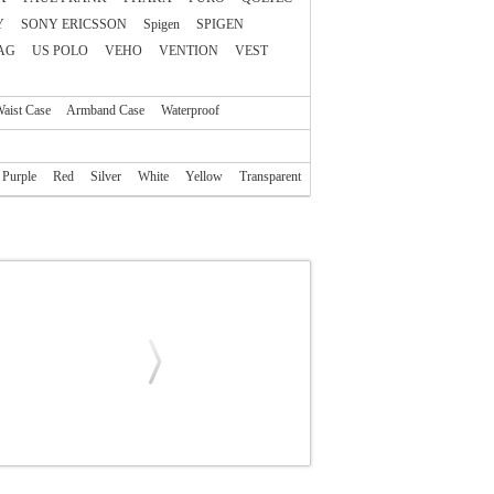
Y
SONY ERICSSON
Spigen
SPIGEN
AG
US POLO
VEHO
VENTION
VEST
aist Case
Armband Case
Waterproof
Purple
Red
Silver
White
Yellow
Transparent
ΘΗΚΗ
ALCATEL AF5095 FLIP CASE POP4S