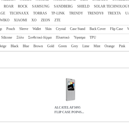
ROAR
ROCK
SAMSUNG
SANDBERG
SHIELD
SOLAR TECHNOLOG
AGE
TECHNAXX
TORRAS
TP-LINK
TRENDY
TRENDY8
TREXTA
U
WIKO
XIAOMI
XO
ZEON
ZTE
ap
Pouch
Sleeve
Wallet
Skin
Crystal
Case Stand
Back Cover
Flip Case
W
Silicone
Ξύλο
Συνθετικό δέρμα
Πλαστικό
Ύφασμα
TPU
Beige
Black
Blue
Brown
Gold
Green
Grey
Lime
Mint
Orange
Pink
ALCATEL AF5095
FLIP CASE POP4S...
 METAL SILVER
TEL.048941
TEL.048941
ALCATEL
ALCATEL