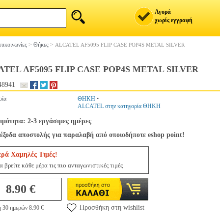
Αγορά
χωρίς εγγραφή
πικοινωνίες
>
Θήκες
>
ALCATEL AF5095 FLIP CASE POP4S METAL SILVER
TEL AF5095 FLIP CASE POP4S METAL SILVER
48941
ρία
ΘΗΚΗ
•
ALCATEL στην κατηγορία ΘΗΚΗ
ιμότητα: 2-3 εργάσιμες ημέρες
έξοδα αποστολής για παραλαβή από οποιοδήποτε eshop point!
ερά Χαμηλές Τιμές!
 βρείτε κάθε μέρα τις πιο ανταγωνιστικές τιμές
8.90 €
Προσθήκη στη wishlist
 30 ημερών 8.90 €