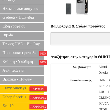
Ηλεκτρονικά παιχνίδια
Gadgets • Παιχνίδια
Είδη γραφείου
Βαθμολογία & Σχόλια προιόντος
Βιβλία
Ταινίες DVD • Blu Ray
Προσωπική φροντίδα
ΝΕΟ
Αναζήτηση στην κατηγορία ΘΗΚΗ
Ενδυση • Υπόδηση
ΝΕΟ
Συμβατότητα
Alcatel
Αθλητικά είδη
Oneplus
Βρεφικά • Παιδικά
Κατασκευαστής
3MK
BLACK
Crazy Sundays
ΠΡΟΣΦΟΡΕΣ
ESR
F
Eshop Specials
GREEN
ΠΡΟΣΦΟΡΕΣ
IMUCA
Zen 10
ΠΡΟΣΦΟΡΕΣ
NEDIS