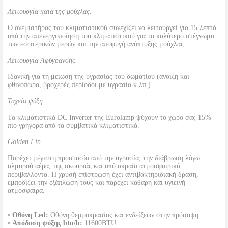
Λειτουργία κατά της μούχλας.
Ο ανεμιστήρας του κλιματιστικού συνεχίζει να λειτουργεί για 15 λεπτά
από την απενεργοποίηση του κλιματιστικού για το καλύτερο στέγνωμα
των εσωτερικών μερών και την αποφυγή ανάπτυξης μούχλας.
Λειτουργία Αφύγρανσης.
Ιδανική για τη μείωση της υγρασίας του δωματίου (άνοιξη και
φθινόπωρο, βροχερές περίοδοι με υγρασία κ.λπ.).
Ταχεία ψύξη.
Τα κλιματιστικά DC Inverter της Eurolamp ψύχουν το χώρο σας 15%
πιο γρήγορα από τα συμβατικά κλιματιστικά.
Golden Fin.
Παρέχει μέγιστη προστασία από την υγρασία, την διάβρωση λόγω
αλμυρού αέρα, της σκουριάς και από ακραία ατμοσφαιρικά
περιβάλλοντα. Η χρυσή επίστρωση έχει αντιβακτηριδιακή δράση,
εμποδίζει την εξάπλωση τους και παρέχει καθαρή και υγιεινή
ατμόσφαιρα.
•
Οθόνη Led:
Οθόνη θερμοκρασίας και ενδείξεων στην πρόσοψη.
•
Απόδοση ψύξης btu/h:
11600BTU