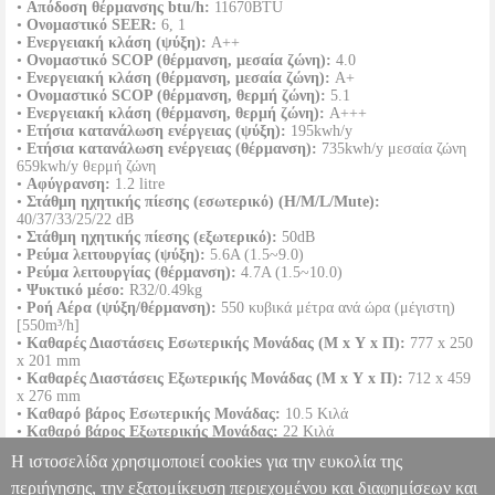
•
Απόδοση θέρμανσης btu/h:
11670BTU
•
Ονομαστικό SEER:
6, 1
•
Ενεργειακή κλάση (ψύξη):
A++
•
Ονομαστικό SCOP (θέρμανση, μεσαία ζώνη):
4.0
•
Ενεργειακή κλάση (θέρμανση, μεσαία ζώνη):
A+
•
Ονομαστικό SCOP (θέρμανση, θερμή ζώνη):
5.1
•
Ενεργειακή κλάση (θέρμανση, θερμή ζώνη):
A+++
•
Ετήσια κατανάλωση ενέργειας (ψύξη):
195kwh/y
•
Ετήσια κατανάλωση ενέργειας (θέρμανση):
735kwh/y μεσαία ζώνη
659kwh/y θερμή ζώνη
•
Αφύγρανση:
1.2 litre
•
Στάθμη ηχητικής πίεσης (εσωτερικό) (H/M/L/Mute):
40/37/33/25/22 dB
•
Στάθμη ηχητικής πίεσης (εξωτερικό):
50dB
•
Ρεύμα λειτουργίας (ψύξη):
5.6A (1.5~9.0)
•
Ρεύμα λειτουργίας (θέρμανση):
4.7A (1.5~10.0)
•
Ψυκτικό μέσο:
R32/0.49kg
•
Ροή Αέρα (ψύξη/θέρμανση):
550 κυβικά μέτρα ανά ώρα (μέγιστη)
[550m³/h]
•
Καθαρές Διαστάσεις Εσωτερικής Μονάδας (Μ x Υ x Π):
777 x 250
x 201 mm
•
Καθαρές Διαστάσεις Εξωτερικής Μονάδας (Μ x Υ x Π):
712 x 459
x 276 mm
•
Καθαρό βάρος Εσωτερικής Μονάδας:
10.5 Κιλά
•
Καθαρό βάρος Εξωτερικής Μονάδας:
22 Κιλά
•
IP Εξωτερικής Μονάδας:
IPX4
Η ιστοσελίδα χρησιμοποιεί cookies για την ευκολία της
•
Εγγύηση:
10 χρόνια εγγύηση καλής λειτουργίας για ολόκληρη την
συσκευή.
περιήγησης, την εξατομίκευση περιεχομένου και διαφημίσεων και