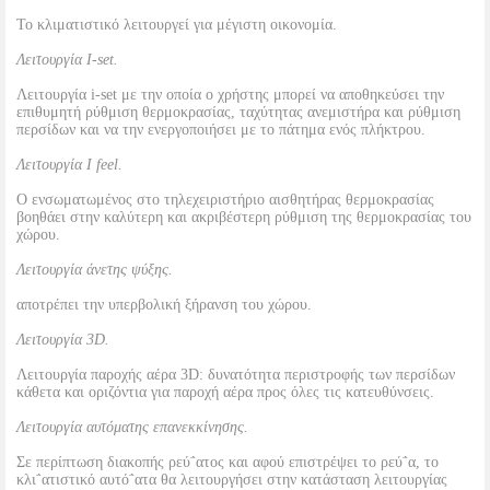
To κλιματιστικό λειτουργεί για μέγιστη οικονομία.
Λειτουργία I-set.
Λειτουργία i-set με την οποία ο χρήστης μπορεί να αποθηκεύσει την
επιθυμητή ρύθμιση θερμοκρασίας, ταχύτητας ανεμιστήρα και ρύθμιση
περσίδων και να την ενεργοποιήσει με το πάτημα ενός πλήκτρου.
Λειτουργία I feel.
Ο ενσωματωμένος στο τηλεχειριστήριο αισθητήρας θερμοκρασίας
βοηθάει στην καλύτερη και ακριβέστερη ρύθμιση της θερμοκρασίας του
χώρου.
Λειτουργία άνετης ψύξης.
αποτρέπει την υπερβολική ξήρανση του χώρου.
Λειτουργία 3D.
Λειτουργία παροχής αέρα 3D: δυνατότητα περιστροφής των περσίδων
κάθετα και οριζόντια για παροχή αέρα προς όλες τις κατευθύνσεις.
Λειτουργία αυτόματης επανεκκίνησης.
Σε περίπτωση διακοπής ρεύ΅ατος και αφού επιστρέψει το ρεύ΅α, το
κλι΅ατιστικό αυτό΅ατα θα λειτουργήσει στην κατάσταση λειτουργίας