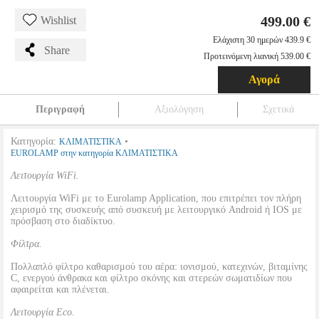
499.00 €
Wishlist
Ελάχιστη 30 ημερών 439.9 €
Share
Προτεινόμενη λιανική 539.00 €
Αγορά
Περιγραφή
Αξιολόγηση
Σχετικά
Κατηγορία:
•
ΚΛΙΜΑΤΙΣΤΙΚΑ
EUROLAMP στην κατηγορία ΚΛΙΜΑΤΙΣΤΙΚΑ
Λειτουργία WiFi.
Λειτουργία WiFi με το Eurolamp Application, που επιτρέπει τον πλήρη
χειρισμό της συσκευής από συσκευή με λειτουργικό Android ή IOS με
πρόσβαση στο διαδίκτυο.
Φίλτρα.
Πολλαπλό φίλτρο καθαρισμού του αέρα: ιονισμού, κατεχινών, βιταμίνης
C, ενεργού άνθρακα και φίλτρο σκόνης και στερεών σωματιδίων που
αφαιρείται και πλένεται.
Λειτουργία Eco.