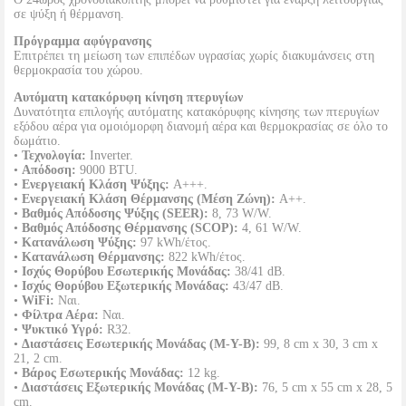
σε ψύξη ή θέρμανση.
Πρόγραμμα αφύγρανσης
Επιτρέπει τη μείωση των επιπέδων υγρασίας χωρίς διακυμάνσεις στη
θερμοκρασία του χώρου.
Αυτόματη κατακόρυφη κίνηση πτερυγίων
Δυνατότητα επιλογής αυτόματης κατακόρυφης κίνησης των πτερυγίων
εξόδου αέρα για ομοιόμορφη διανομή αέρα και θερμοκρασίας σε όλο το
δωμάτιο.
•
Τεχνολογία:
Inverter.
•
Απόδοση:
9000 BTU.
•
Ενεργειακή Κλάση Ψύξης:
A+++.
•
Ενεργειακή Κλάση Θέρμανσης (Μέση Ζώνη):
A++.
•
Βαθμός Απόδοσης Ψύξης (SEER):
8, 73 W/W.
•
Βαθμός Απόδοσης Θέρμανσης (SCOP):
4, 61 W/W.
•
Κατανάλωση Ψύξης:
97 kWh/έτος.
•
Κατανάλωση Θέρμανσης:
822 kWh/έτος.
•
Ισχύς Θορύβου Εσωτερικής Μονάδας:
38/41 dB.
•
Ισχύς Θορύβου Εξωτερικής Μονάδας:
43/47 dB.
•
WiFi:
Ναι.
•
Φίλτρα Αέρα:
Ναι.
•
Ψυκτικό Υγρό:
R32.
•
Διαστάσεις Εσωτερικής Μονάδας (Μ-Υ-Β):
99, 8 cm x 30, 3 cm x
21, 2 cm.
•
Βάρος Εσωτερικής Μονάδας:
12 kg.
•
Διαστάσεις Εξωτερικής Μονάδας (Μ-Υ-Β):
76, 5 cm x 55 cm x 28, 5
cm.