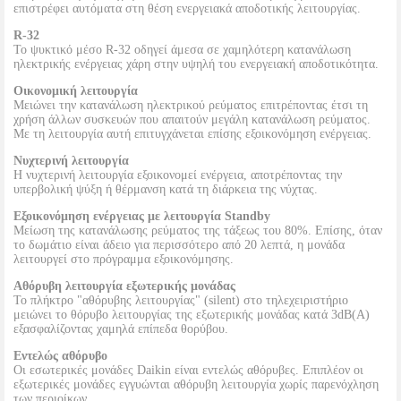
επιστρέφει αυτόματα στη θέση ενεργειακά αποδοτικής λειτουργίας.
R-32
Το ψυκτικό μέσο R-32 οδηγεί άμεσα σε χαμηλότερη κατανάλωση
ηλεκτρικής ενέργειας χάρη στην υψηλή του ενεργειακή αποδοτικότητα.
Οικονομική λειτουργία
Μειώνει την κατανάλωση ηλεκτρικού ρεύματος επιτρέποντας έτσι τη
χρήση άλλων συσκευών που απαιτούν μεγάλη κατανάλωση ρεύματος.
Με τη λειτουργία αυτή επιτυγχάνεται επίσης εξοικονόμηση ενέργειας.
Νυχτερινή λειτουργία
Η νυχτερινή λειτουργία εξοικονομεί ενέργεια, αποτρέποντας την
υπερβολική ψύξη ή θέρμανση κατά τη διάρκεια της νύχτας.
Εξοικονόμηση ενέργειας με λειτουργία Standby
Μείωση της κατανάλωσης ρεύματος της τάξεως του 80%. Επίσης, όταν
το δωμάτιο είναι άδειο για περισσότερο από 20 λεπτά, η μονάδα
λειτουργεί στο πρόγραμμα εξοικονόμησης.
Αθόρυβη λειτουργία εξωτερικής μονάδας
Το πλήκτρο "αθόρυβης λειτουργίας" (silent) στο τηλεχειριστήριο
μειώνει το θόρυβο λειτουργίας της εξωτερικής μονάδας κατά 3dB(A)
εξασφαλίζοντας χαμηλά επίπεδα θορύβου.
Εντελώς αθόρυβο
Οι εσωτερικές μονάδες Daikin είναι εντελώς αθόρυβες. Επιπλέον οι
εξωτερικές μονάδες εγγυώνται αθόρυβη λειτουργία χωρίς παρενόχληση
των περιοίκων.