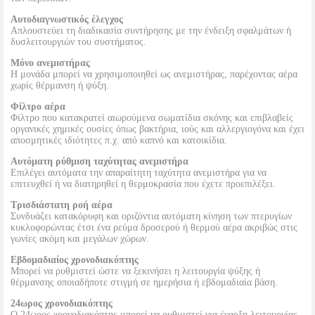
Αυτοδιαγνωστικός έλεγχος
Απλουστεύει τη διαδικασία συντήρησης με την ένδειξη σφαλμάτων ή
δυσλειτουργιών του συστήματος.
Μόνο ανεμιστήρας
Η μονάδα μπορεί να χρησιμοποιηθεί ως ανεμιστήρας, παρέχοντας αέρα
χωρίς θέρμανση ή ψύξη.
Φίλτρο αέρα
Φίλτρο που κατακρατεί αιωρούμενα σωματίδια σκόνης και επιβλαβείς
οργανικές χημικές ουσίες όπως βακτήρια, ιούς και αλλεργιογόνα και έχει
αποσμητικές ιδιότητες π.χ. από καπνό και κατοικίδια.
Αυτόματη ρύθμιση ταχύτητας ανεμιστήρα
Επιλέγει αυτόματα την απαραίτητη ταχύτητα ανεμιστήρα για να
επιτευχθεί ή να διατηρηθεί η θερμοκρασία που έχετε προεπιλέξει.
Τρισδιάστατη ροή αέρα
Συνδυάζει κατακόρυφη και οριζόντια αυτόματη κίνηση των πτερυγίων
κυκλοφορώντας έτσι ένα ρεύμα δροσερού ή θερμού αέρα ακριβώς στις
γωνίες ακόμη και μεγάλων χώρων.
Εβδομαδιαίος χρονοδιακόπτης
Μπορεί να ρυθμιστεί ώστε να ξεκινήσει η λειτουργία ψύξης ή
θέρμανσης οποιαδήποτε στιγμή σε ημερήσια ή εβδομαδιαία βάση.
24ωρος χρονοδιακόπτης
Ο 24ωρος χρονοδιακόπτης μπορεί να ρυθμιστεί για έναρξη λειτουργίας