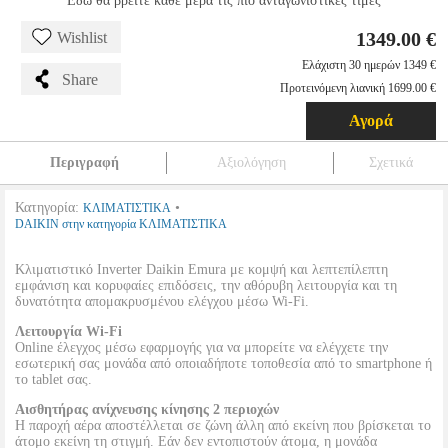
Εδώ θα βρείτε κάθε μέρα τις πιο ανταγωνιστικές τιμές
1349.00 €
Wishlist
Ελάχιστη 30 ημερών 1349 €
Share
Προτεινόμενη λιανική 1699.00 €
Αγορά
Περιγραφή
Αξιολόγηση
Σχετικά
Κατηγορία:
•
ΚΛΙΜΑΤΙΣΤΙΚΑ
DAIKIN στην κατηγορία ΚΛΙΜΑΤΙΣΤΙΚΑ
Κλιματιστικό Inverter Daikin Emura με κομψή και λεπτεπίλεπτη
εμφάνιση και κορυφαίες επιδόσεις, την αθόρυβη λειτουργία και τη
δυνατότητα απομακρυσμένου ελέγχου μέσω Wi-Fi.
Λειτουργία Wi-Fi
Online έλεγχος μέσω εφαρμογής για να μπορείτε να ελέγχετε την
εσωτερική σας μονάδα από οποιαδήποτε τοποθεσία από το smartphone ή
το tablet σας.
Αισθητήρας ανίχνευσης κίνησης 2 περιοχών
Η παροχή αέρα αποστέλλεται σε ζώνη άλλη από εκείνη που βρίσκεται το
άτομο εκείνη τη στιγμή. Εάν δεν εντοπιστούν άτομα, η μονάδα