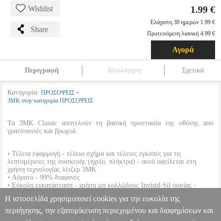
1.99 €
Wishlist
Ελάχιστη 30 ημερών 1.99 €
Share
Προτεινόμενη λιανική 4.99 €
Αγορά
Περιγραφή
Αξιολόγηση
Σχετικά
Κατηγορία:
•
ΠΡΟΣΟΨΕΙΣ
3MK στην κατηγορία ΠΡΟΣΟΨΕΙΣ
Τα 3MK Classic αποτελούν τη βασική προστασία της οθόνης από
γρατσουνιές και βρωμιά.
• Τέλεια εφαρμογή - τέλειο σχήμα και τέλειες εγκοπές για τις
λεπτομέρειες της συσκευής (ηχείο, πλήκτρα) - αυτό οφείλεται στη
χρήση τεχνολογίας λέιζερ 3MK
• Αόρατο - 99% διαφανές
• Εύκολη εγκατάσταση - χρήση μη κολλώδους Invisid-Sil ουσίας -
ευκολότερη εφαρμογή από ποτέ
Η ιστοσελίδα χρησιμοποιεί cookies για την ευκολία της
• Τέλος στα σωματίδια σκόνης - χάρη στην καινοτόμο τεχνολογία Dust-
Fix, η σκόνη δεν εμποδίζει την τοποθέτηση
περιήγησης, την εξατομίκευση περιεχομένου και διαφημίσεων και