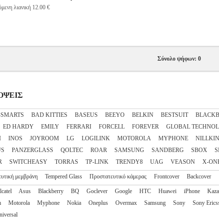
μενη λιανική 12.00 €
Σύνολο ψήφων: 0
ΣΟΨΕΙΣ
4SMARTS
BAD KITTIES
BASEUS
BEEYO
BELKIN
BESTSUIT
BLACKB
ED HARDY
EMILY
FERRARI
FORCELL
FOREVER
GLOBAL TECHNO
I
INOS
JOYROOM
LG
LOGILINK
MOTOROLA
MYPHONE
NILLKI
US
PANZERGLASS
QOLTEC
ROAR
SAMSUNG
SANDBERG
SBOX
S
R
SWITCHEASY
TORRAS
TP-LINK
TRENDY8
UAG
VEASON
X-ON
υτική μεμβράνη
Tempered Glass
Προστατευτικό κάμερας
Frontcover
Backcover
lcatel
Asus
Blackberry
BQ
Goclever
Google
HTC
Huawei
iPhone
Kaz
m
Motorola
Myphone
Nokia
Oneplus
Overmax
Samsung
Sony
Sony Erics
niversal