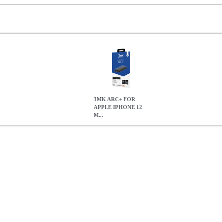
3MK ARC+ FOR
APPLE IPHONE 12
M...
 12 MINI
TEL.083082
TEL.083082
3MK
3MK
ΠΡΟΣΟΨΕΙΣ
3MK
8.90