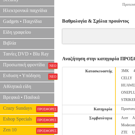
Προτεινό
Ηλεκτρονικά παιχνίδια
Βαθμολογία & Σχόλια προιόντος
Gadgets • Παιχνίδια
Είδη γραφείου
Βιβλία
Ταινίες DVD • Blu Ray
Αναζήτηση στην κατηγορία ΠΡΟ
Προσωπική φροντίδα
ΝΕΟ
Κατασκευαστής
3MK
Ενδυση • Υπόδηση
ΝΕΟ
CELLY
HUAWE
Αθλητικά είδη
ONEPL
Βρεφικά • Παιδικά
STRIKE
Crazy Sundays
Κατηγορία
Προστατε
ΠΡΟΣΦΟΡΕΣ
Συμβατότητα
Acer
A
Eshop Specials
ΠΡΟΣΦΟΡΕΣ
Modeco
Zen 10
ΠΡΟΣΦΟΡΕΣ
ZTE
U