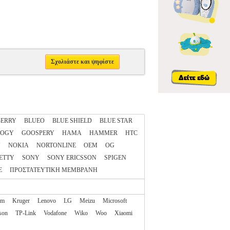
Σχολιάστε και ψηφίστε
ERRY
BLUEO
BLUE SHIELD
BLUE STAR
LOGY
GOOSPERY
HAMA
HAMMER
HTC
N
NOKIA
NORTONLINE
OEM
OG
ETTY
SONY
SONY ERICSSON
SPIGEN
E
ΠΡΟΣΤΑΤΕΥΤΙΚΗ ΜΕΜΒΡΑΝΗ
am
Kruger
Lenovo
LG
Meizu
Microsoft
son
TP-Link
Vodafone
Wiko
Woo
Xiaomi