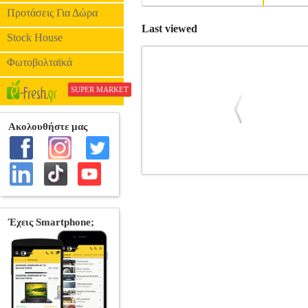
Προτάσεις Για Δώρα
Last viewed
Stock House
Φωτοβολταϊκά
SUPER MARKET
3MK ARC+ FOR APPLE IPHONE