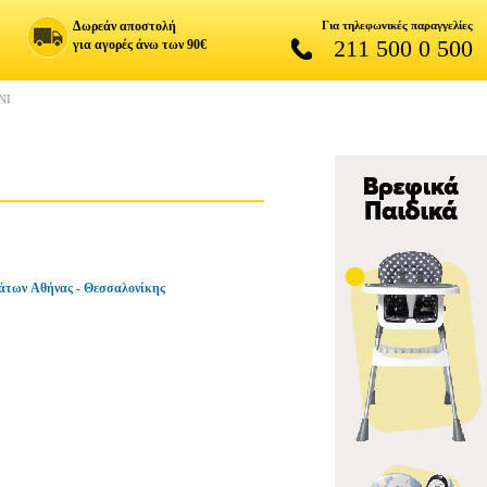
Δωρεάν αποστολή
Για τηλεφωνικές παραγγελίες
211 500 0 500
για αγορές άνω των 90€
NI
άτων Αθήνας - Θεσσαλονίκης