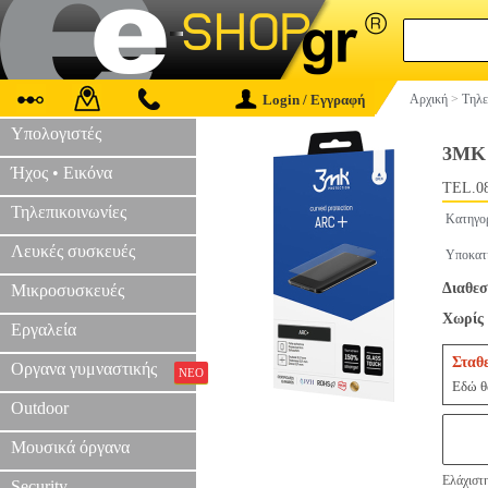
Login / Εγγραφή
Αρχική
>
Τηλε
Υπολογιστές
3MK
Ήχος • Εικόνα
TEL.0
Τηλεπικοινωνίες
Κατηγο
Λευκές συσκευές
Υποκατ
Διαθεσ
Μικροσυσκευές
Χωρίς 
Εργαλεία
Σταθ
Οργανα γυμναστικής
ΝΕΟ
Εδώ θα
Outdoor
Μουσικά όργανα
Ελάχιστη
Security