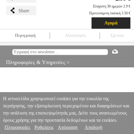
Ελάχιστη 30 ημερών 2.9 €
Share
Προτεινόμενη λιανική 3.50 €
Αγορά
Περιγραφή
Αξιολόγηση
Σχετικά
ZOOBLES!: Z-GIRLZ & HAPPITAT - SNOWFIE FIGURE (1-
PACK)
EPI.25186
EPI.25186
SPIN MASTER
SPIN MASTER
ΗΡΩΕΣ
ZOOBLES!: Z-GIRLZ & HAPPITAT - SNOWFIE
Πληροφορίες & Υπηρεσίες >
FIGURE (1-PACK)
2.90
Η ιστοσελίδα χρησιμοποιεί cookies για την ευκολία της
περιήγησης, την εξατομίκευση περιεχομένου και διαφημίσεων και
την ανάλυση της επισκεψιμότητάς μας. Δείτε τους ανανεωμένους
όρους χρήσης για την προστασία δεδομένων και τα cookies.
Πληροφορίες
Ρυθμίσεις
Απόρριψη
Αποδοχή