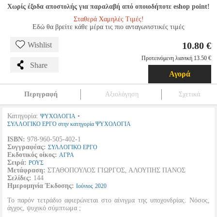
Χωρίς έξοδα αποστολής για παραλαβή από οποιοδήποτε eshop point!
Σταθερά Χαμηλές Τιμές!
Εδώ θα βρείτε κάθε μέρα τις πιο ανταγωνιστικές τιμές
10.80 €
Wishlist
Προτεινόμενη λιανική 13.50 €
Share
Αγορά
Περιγραφή
Αξιολόγηση
Σχετικά
Κατηγορία:
•
ΨΥΧΟΛΟΓΙΑ
ΣΥΛΛΟΓΙΚΟ ΕΡΓΟ στην κατηγορία ΨΥΧΟΛΟΓΙΑ
ISBN:
978-960-505-402-1
Συγγραφέας:
ΣΥΛΛΟΓΙΚΟ ΕΡΓΟ
Εκδοτικός οίκος:
ΑΓΡΑ
Σειρά:
ΡΟΥΣ
Μετάφραση:
ΣΤΑΘΟΠΟΥΛΟΣ ΓΙΩΡΓΟΣ, ΑΛΟΥΠΗΣ ΠΑΝΟΣ
Σελίδες:
144
Ημερομηνία Έκδοσης:
Ιούνιος
2020
Το παρόν τετράδιο αφιερώνεται στο αίνιγμα της υποχονδρίας. Νόσος,
άγχος, ψυχικό σύμπτωμα ;