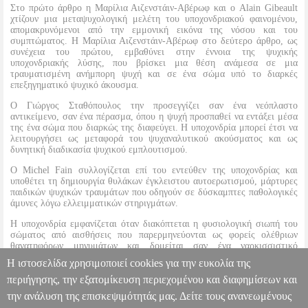
Στο πρώτο άρθρο η Μαρίλια Αιζενστάιν-Αβέρωφ και ο Alain Gibeault
χτίζουν μια μεταψυχολογική μελέτη του υποχονδριακού φαινομένου,
απομακρυνόμενοι από την εμμονική εικόνα της νόσου και του
συμπτώματος. Η Μαρίλια Αιζενστάιν-Αβέρωφ στο δεύτερο άρθρο, ως
συνέχεια του πρώτου, εμβαθύνει στην έννοια της ψυχικής
υποχονδριακής λύσης, που βρίσκει μια θέση ανάμεσα σε μια
τραυματισμένη ανήμπορη ψυχή και σε ένα σώμα υπό το διαρκές
επεξηγηματικό ψυχικό άκουσμα.
Ο Γιώργος Σταθόπουλος την προσεγγίζει σαν ένα νεόπλαστο
αντικείμενο, σαν ένα πέρασμα, όπου η ψυχή προσπαθεί να εντάξει μέσα
της ένα σώμα που διαρκώς της διαφεύγει. Η υποχονδρία μπορεί έτσι να
λειτουργήσει ως μεταφορά του ψυχαναλυτικού ακούσματος και ως
δυνητική διαδικασία ψυχικού εμπλουτισμού.
Ο Michel Fain συλλογίζεται επί του εντεύθεν της υποχονδρίας και
υποθέτει τη δημιουργία θυλάκων έγκλειστου αυτοερωτισμού, μάρτυρες
παιδικών ψυχικών τραυμάτων που οδηγούν σε δύσκαμπτες παθολογικές
άμυνες λόγω ελλειμματικών στηριγμάτων.
Η υποχονδρία εμφανίζεται όταν διακόπτεται η φυσιολογική σιωπή του
σώματος από αισθήσεις που παρερμηνεύονται ως φορείς ολέθριων
θανατηφόρων μηνυμάτων και δομείται σαν ένα ναρκισσιστικό
αντικείμενο μέσα στους απόηχους πρωτογενών εμπειριών με άγχη
Η ιστοσελίδα χρησιμοποιεί cookies για την ευκολία της
αφανισμού, τόσο του ίδιου του εαυτού όσο και του περιβάλλοντος.
περιήγησης, την εξατομίκευση περιεχομένου και διαφημίσεων και
την ανάλυση της επισκεψιμότητάς μας. Δείτε τους ανανεωμένους
ΥΠΟΧΟΝΔΡΙΑ
BKS.0088281
BKS.0088281
ΣΥΛΛΟΓΙΚΟ ΕΡΓΟ