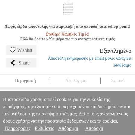
Χωρίς έξοδα αποστολής για παραλαβή από οποιοδήποτε eshop point!
Σταθερά Χαμηλές Τιμές!
Εδώ θα βρείτε κάθε μέρα τις πιο ανταγωνιστικές τιμές
Εξαντλημένο
Wishlist
Αποστολή ενημέρωσης με email μόλις ξαναγίνει
Share
διαθέσιμο
Περιγραφή
Αξιολόγηση
Σχετικά
YOU CAN TEACH YOURSELF TIN WHISTLE (BOOK /
ONLINE AUDIO)
MSC.607723
MSC.607723
MEL BAY
MEL
Η ιστοσελίδα χρησιμοποιεί cookies για την ευκολία της
BAY
ΜΟΥΣΙΚΑ ΒΙΒΛΙΑ ΞΕΝΗ ΜΟΥΣΙΚΗ
YOU CAN TEACH
περιήγησης, την εξατομίκευση περιεχομένου και διαφημίσεων και
Πληροφορίες & Υπηρεσίες >
YOURSELF TIN WHISTLE (BOOK / ONLINE AUDIO)
την ανάλυση της επισκεψιμότητάς μας. Δείτε τους ανανεωμένους
0
όρους χρήσης για την προστασία δεδομένων και τα cookies.
Πληροφορίες
Ρυθμίσεις
Απόρριψη
Αποδοχή