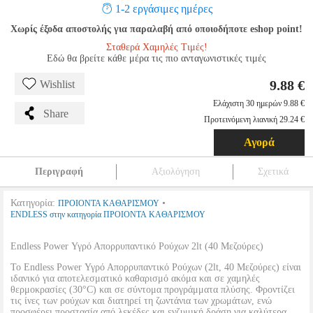
1-2 εργάσιμες ημέρες
Χωρίς έξοδα αποστολής για παραλαβή από οποιοδήποτε eshop point!
Σταθερά Χαμηλές Τιμές!
Εδώ θα βρείτε κάθε μέρα τις πιο ανταγωνιστικές τιμές
9.88 €
Wishlist
Ελάχιστη 30 ημερών 9.88 €
Share
Προτεινόμενη λιανική 29.24 €
Αγορά
Περιγραφή
Αξιολόγηση
Σχετικά
Κατηγορία:
•
ΠΡΟΙΟΝΤΑ ΚΑΘΑΡΙΣΜΟΥ
ENDLESS στην κατηγορία ΠΡΟΙΟΝΤΑ ΚΑΘΑΡΙΣΜΟΥ
Endless Power Υγρό Απορρυπαντικό Ρούχων 2lt (40 Μεζούρες)
Το Endless Power Υγρό Απορρυπαντικό Ρούχων (2lt, 40 Μεζούρες) είναι
ιδανικό για αποτελεσματικό καθαρισμό ακόμα και σε χαμηλές
θερμοκρασίες (30°C) και σε σύντομα προγράμματα πλύσης. Φροντίζει
τις ίνες των ρούχων και διατηρεί τη ζωντάνια των χρωμάτων, ενώ
προσφέρει προστασία από λεκέδες και ενζυμική δράση για καλύτερα