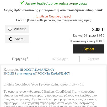
Αμεσα διαθέσιμο για online παραγγελία
Χωρίς έξοδα αποστολής για παραλαβή από οποιοδήποτε eshop point!
Σταθερά Χαμηλές Τιμές!
Εδώ θα βρείτε κάθε μέρα τις πιο ανταγωνιστικές τιμές
8.05 €
Wishlist
Ελάχιστη 30 ημερών 8.05 €
Share
Προτεινόμενη λιανική 10.00 €
Αγορά
Περιγραφή
Αξιολόγηση
Σχετικά
Κατηγορία:
•
ΠΡΟΙΟΝΤΑ ΚΑΘΑΡΙΣΜΟΥ
ENDLESS στην κατηγορία ΠΡΟΙΟΝΤΑ ΚΑΘΑΡΙΣΜΟΥ
Endless GoodMood Υγρό Γενικού Καθαρισμού Fruity - 1lt
Το υγρό γενικού καθαρισμού Endless GoodMood Fruity προσφέρει
εξαιρετική καθαριστική δράση, αφαιρώντας ρύπους και λεκέδες από
όλες τις επιφάνειες. Εμπλουτισμένο με αρωματικές νότες φρούτων,
δημιουργεί μια ευχάριστη ατμόσφαιρα στον χώρο σας, αφήνοντας
φρεσκάδα που διαρκεί για ώρες. Είναι ιδανικό για χρήση σε όλες τις