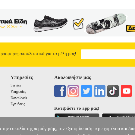
αλλά οι περισσότεροι καταλήγουμε σε ένα αδιέξοδο: υπάρχουν πολλά 
ν μπορούμε να τα κάνουμε στην πράξη. Σε αυτό το έργο, παρουσιάζο
άστια οφέλη. Χωρίς μακροσκελείς θεωρίες, παρουσιάζεται το πρακτ
ε στην καθημερινότητά μας. Ανάμεσα σε άλλα, θα μάθουμε πώς να τρ
αλαρώνουμε, πώς να διαχειριζόμαστε το στρες, πώς να ασκούμαστε, π
ώς να κόβουμε βλαβερές συνήθειες, πώς να είμαστε υγιείς. Με λίγα 
ΣΤΗΝ ΠΡΑΞΗ
19.45
προσφορές αποκλειστικά για τα μέλη μας!
Υπηρεσίες
Ακολουθήστε μας
Service
Υπηρεσίες
Downloads
Εγγυήσεις
Κατεβάστε το app μας!
α την ευκολία της περιήγησης, την εξατομίκευση περιεχομένου και δι