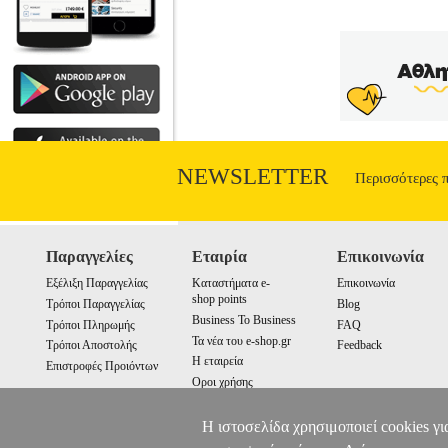
2025 Όλοι θέλουμε να είμαστε υγιείς, 
που γνωρίζουμε στη θεωρία, αλλά δε
εφαρμόσουμε άμεσα, αποκομίζοντας τερ
υγείας που όλοι μπορούμε να εντάξουμ
βάρος μας, πώς να κοιμόμαστε, πώς να χ
να αναπνέουμε, πώς να θεραπευόμαστε, π
NEWSLETTER
Περισσότερες 
Παραγγελίες
Εταιρία
Επικοινωνία
Εξέλιξη Παραγγελίας
Καταστήματα e-
Επικοινωνία
shop points
Τρόποι Παραγγελίας
Blog
Business To Business
Τρόποι Πληρωμής
FAQ
Τα νέα του e-shop.gr
Τρόποι Αποστολής
Feedback
Η εταιρεία
Επιστροφές Προιόντων
Οροι χρήσης
Cookies
Η ιστοσελίδα χρησιμοποιεί cookies γι