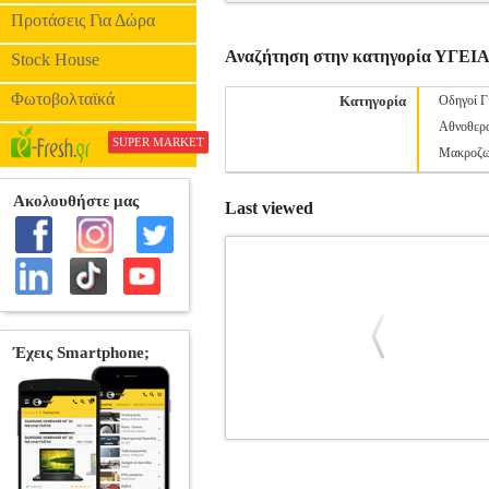
Προτάσεις Για Δώρα
Αναζήτηση στην κατηγορία ΥΓΕ
Stock House
Φωτοβολταϊκά
Κατηγορία
Οδηγοί Γ
Αθνοθερα
SUPER MARKET
Μακροζω
Last viewed
ΥΓΕΙΑ ΑΠΟ ΤΗ ΘΕΩΡΙΑ ΣΤΗΝ ΠΡ
ΔΙΑΤΡΟΦΗ
Κατηγορία: ΥΓΕΙΑ-
Συγγραφέας: ΠΑΠΑΝΑΓΙΩΤΟΥ ΕΥΣΤΡΑΤ