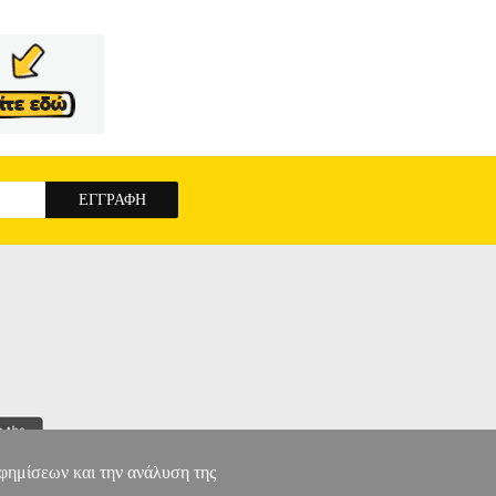
που αγνοούμε και έτσι δεν κάνουμε και πολλά
νται απλές πρακτικές που όλοι μπορούμε να
ικό απόσταγμα διαχρονικών αρχών και κανόνων
εφόμαστε, πώς να διατηρούμε το φυσιολογικό
ώς να κινούμαστε, πώς να έχουμε ενέργεια, πώς
λόγια, πώς να Ζούμε.
ΥΓΕΙΑ ΑΠΟ ΤΗ ΘΕΩΡΙΑ
αφημίσεων και την ανάλυση της