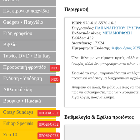
Περιγραφή
Ηλεκτρονικά παιχνίδια
Gadgets • Παιχνίδια
ISBN:
978-618-5570-16-3
Συγγραφέας:
ΠΑΠΑΝΑΓΙΩΤΟΥ ΕΥΣΤΡΑ
Είδη γραφείου
Εκδοτικός οίκος:
ΜΕΤΑΜΟΡΦΩΣΗ
Σελίδες:
432
Διαστάσεις:
17Χ24
Βιβλία
Ημερομηνία Έκδοσης:
Φεβρουάριος
2025
Ταινίες DVD • Blu Ray
Όλοι θέλουμε να είμαστε υγιείς, αλλά 
θεωρία, αλλά δεν μπορούμε να τα κάνουμ
Προσωπική φροντίδα
ΝΕΟ
Σε αυτό το έργο, παρουσιάζονται απλές 
Ενδυση • Υπόδηση
πρακτικό απόσταγμα διαχρονικών αρχών 
ΝΕΟ
Ανάμεσα σε άλλα, θα μάθουμε πώς να τρε
Αθλητικά είδη
πώς να ασκούμαστε, πώς να κινούμαστε, 
λίγα λόγια, πώς να Ζούμε.
Βρεφικά • Παιδικά
Crazy Sundays
ΠΡΟΣΦΟΡΕΣ
Βαθμολογία & Σχόλια προιόντος
Eshop Specials
ΠΡΟΣΦΟΡΕΣ
Zen 10
ΠΡΟΣΦΟΡΕΣ