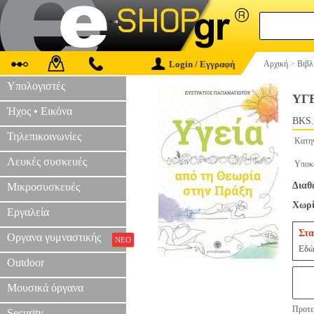
Login / Εγγραφή
Αρχική
>
Βιβλ
Υπολογιστές
ΥΓ
Ήχος • Εικόνα
BKS.
Τηλεπικοινωνίες
Κατη
Λευκές συσκευές
Υποκ
Διαθ
Μικροσυσκευές
Χωρί
Εργαλεία
Στα
Οργανα γυμναστικής
ΝΕΟ
Εδώ 
Outdoor
Μουσικά όργανα
Προτει
Security