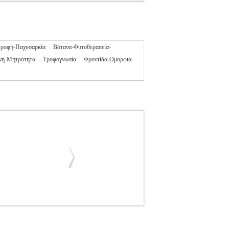
τροφή-Παχυσαρκία
Βότανα-Φυτοθεραπεία-
νη-Μητρότητα
Τροφογνωσία
Φροντίδα-Ομορφιά-
Σ
ΠΑΠΑΝΑΓΙΩΤΟΥ ΕΥΣΤΡΑΤΙΟΣ
ΥΓΕΙΑ-
-ΔΙΑΤΡΟΦΗ ISBN: 978-618-5570-16-3
 17Χ24 Ημερομηνία Έκδοσης: Φεβρουάριος