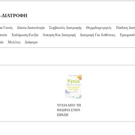
ΙΑ-ΔΙΑΤΡΟΦΗ
ια Γονείς
Δίαιτα-Διαιτολογία
Συμβουλές Διατροφής
Θερμιδομετρητές
Παιδικη Δια
πεία
Χαλάρωση-Ευεξία
Ασκηση Και Διατροφή
Διατροφή Για Ασθένειες
Εγκυμοσύ
ία
Μελέτες
Διάφορα
ΥΓΕΙΑ ΑΠΟ ΤΗ
ΘΕΩΡΙΑ ΣΤΗΝ
ΠΡΑΞΗ
ΑΞΗ
BKS.0156072
BKS.0156072
ΠΑΠΑΝΑΓΙΩΤΟΥ ΕΥΣΤΡΑΤΙΟ
ΔΙΑΤΡΟΦΗ •ΠΑΠΑΝΑΓΙΩΤΟΥ ΕΥΣΤΡΑΤΙΟΣ στην κατηγορία ΥΓΕΙΑ
ΙΟΣ Εκδοτικός οίκος: ΜΕΤΑΜΟΡΦΩΣΗ Σελίδες: 432 Διαστάσεις: