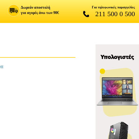
Δωρεάν αποστολή
Για τηλεφωνικές παραγγελίες
211 500 0 500
για αγορές άνω των 90€
ΦΗ