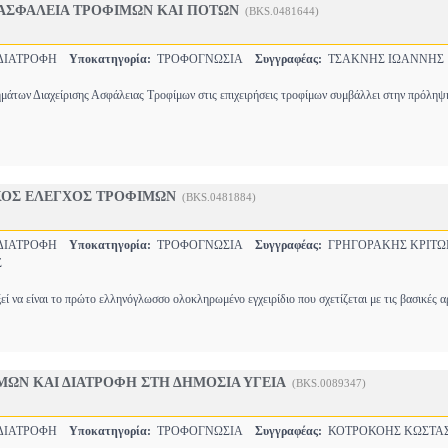
 ΑΣΦΑΛΕΙΑ ΤΡΟΦΙΜΩΝ ΚΑΙ ΠΟΤΩΝ
(BKS.0481644)
-ΔΙΑΤΡΟΦΗ
Υποκατηγορία:
ΤΡΟΦΟΓΝΩΣΙΑ
Συγγραφέας:
ΤΣΑΚΝΗΣ ΙΩΑΝΝΗΣ
άτων Διαχείρισης Ασφάλειας Τροφίμων στις επιχειρήσεις τροφίμων συμβάλλει στην πρόληψ
ΟΣ ΕΛΕΓΧΟΣ ΤΡΟΦΙΜΩΝ
(BKS.0481884)
-ΔΙΑΤΡΟΦΗ
Υποκατηγορία:
ΤΡΟΦΟΓΝΩΣΙΑ
Συγγραφέας:
ΓΡΗΓΟΡΑΚΗΣ ΚΡΙΤΩ
Σ
εί να είναι το πρώτο ελληνόγλωσσο ολοκληρωμένο εγχειρίδιο που σχετίζεται με τις βασικές 
ΜΩΝ ΚΑΙ ΔΙΑΤΡΟΦΗ ΣΤΗ ΔΗΜΟΣΙΑ ΥΓΕΙΑ
(BKS.0089347)
-ΔΙΑΤΡΟΦΗ
Υποκατηγορία:
ΤΡΟΦΟΓΝΩΣΙΑ
Συγγραφέας:
ΚΟΤΡΟΚΟΗΣ ΚΩΣΤΑ