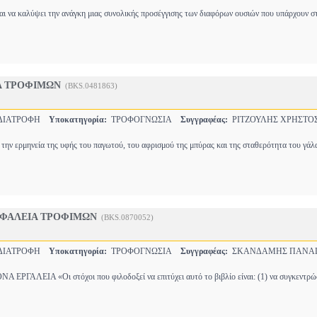
ναι να καλύψει την ανάγκη μιας συνολικής προσέγγισης των διαφόρων ουσιών που υπάρχουν 
Α ΤΡΟΦΙΜΩΝ
(BKS.0481863)
-ΔΙΑΤΡΟΦΗ
Υποκατηγορία:
ΤΡΟΦΟΓΝΩΣΙΑ
Συγγραφέας:
ΡΙΤΖΟΥΛΗΣ ΧΡΗΣΤΟ
 την ερμηνεία της υφής του παγωτού, του αφρισμού της μπύρας και της σταθερότητα του γά
ΣΦΑΛΕΙΑ ΤΡΟΦΙΜΩΝ
(BKS.0870052)
-ΔΙΑΤΡΟΦΗ
Υποκατηγορία:
ΤΡΟΦΟΓΝΩΣΙΑ
Συγγραφέας:
ΣΚΑΝΔΑΜΗΣ ΠΑΝΑΓ
ΡΓΑΛΕΙΑ «Οι στόχοι που φιλοδοξεί να επιτύχει αυτό το βιβλίο είναι: (1) να συγκεντρώ