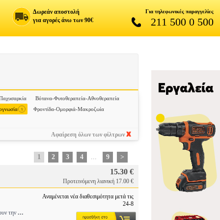
Δωρεάν αποστολή
Για τηλεφωνικές παραγγελίες
211 500 0 500
για αγορές άνω των 90€
-Παχυσαρκία
Βότανα-Φυτοθεραπεία-Αθνοθεραπεία
x
ογνωσία
Φροντίδα-Ομορφιά-Μακροζωία
Αφαίρεση όλων των φίλτρων
1
2
3
4
...
9
>
15.30 €
Προτεινόμενη λιανική 17.00 €
Αναμένεται νέα διαθεσιμότητα μετά τις
24-8
...
ζουν την