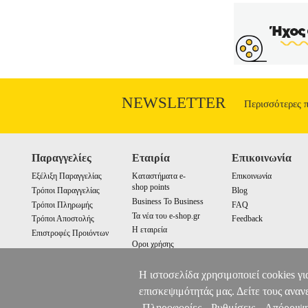
NEWSLETTER
Περισσότερες 
Παραγγελίες
Εταιρία
Επικοινωνία
Εξέλιξη Παραγγελίας
Καταστήματα e-
Επικοινωνία
shop points
Τρόποι Παραγγελίας
Blog
Business To Business
Τρόποι Πληρωμής
FAQ
Τα νέα του e-shop.gr
Τρόποι Αποστολής
Feedback
Η εταιρεία
Επιστροφές Προιόντων
Οροι χρήσης
Cookies
Η ιστοσελίδα χρησιμοποιεί cookies γι
επισκεψιμότητάς μας. Δείτε τους αναν
Πληροφορίες
Ρυθμίσεις
Απόρριψ