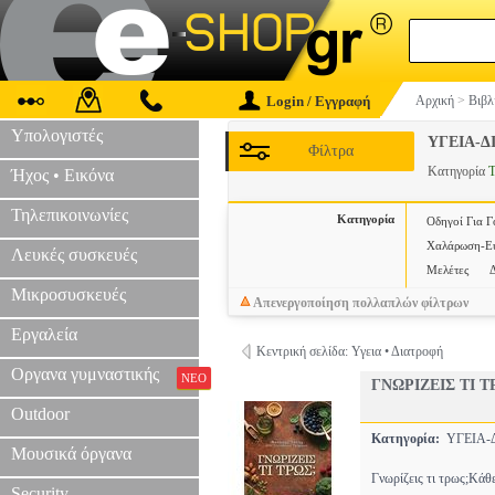
Login / Εγγραφή
Αρχική
>
Βιβλ
Υπολογιστές
ΥΓΕΙΑ-
Φίλτρα
Κατηγορία
Τ
Ήχος • Εικόνα
Τηλεπικοινωνίες
Κατηγορία
Οδηγοί Για Γ
Χαλάρωση-Ευ
Λευκές συσκευές
Μελέτες
Μικροσυσκευές
Απενεργοποίηση πολλαπλών φίλτρων
Εργαλεία
Κεντρική σελίδα: Υγεια • Διατροφή
Οργανα γυμναστικής
ΝΕΟ
ΓΝΩΡΙΖΕΙΣ ΤΙ Τ
Outdoor
Κατηγορία:
ΥΓΕΙΑ
Μουσικά όργανα
Γνωρίζεις τι τρως;Κάθ
Security