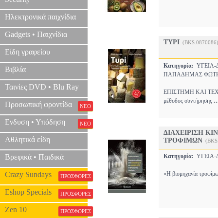
Ηλεκτρονικά παιχνίδια
Gadgets • Παιχνίδια
ΤΥΡΙ
(BKS.0870086
Είδη γραφείου
Κατηγορία:
ΥΓΕΙΑ
Βιβλία
ΠΑΠΑΔΗΜΑΣ ΦΩΤ
Ταινίες DVD • Blu Ray
ΕΠΙΣΤΗΜΗ ΚΑΙ ΤΕΧΝ
..
μέθοδος συντήρησης
Προσωπική φροντίδα
ΝΕΟ
Ενδυση • Υπόδηση
ΝΕΟ
ΔΙΑΧΕΙΡΙΣΗ ΚΙ
Αθλητικά είδη
ΤΡΟΦΙΜΩΝ
(BKS
Βρεφικά • Παιδικά
Κατηγορία:
ΥΓΕΙΑ
Crazy Sundays
«Η βιομηχανία τροφίμω
ΠΡΟΣΦΟΡΕΣ
Eshop Specials
ΠΡΟΣΦΟΡΕΣ
Zen 10
ΠΡΟΣΦΟΡΕΣ