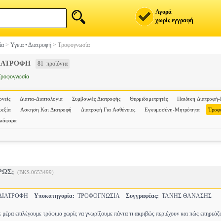
Αγορά
χωρίς εγγραφή
ία
>
Υγεια • Διατροφή
>
Τροφογνωσία
ΔΙΑΤΡΟΦΗ
81 προϊόντα
ροφογνωσία
ονείς
Δίαιτα-Διαιτολογία
Συμβουλές Διατροφής
Θερμιδομετρητές
Παιδικη Διατροφή
εξία
Ασκηση Και Διατροφή
Διατροφή Για Ασθένειες
Εγκυμοσύνη-Μητρότητα
Τροφ
Διάφορα
ΡΩΣ;
(BKS.0653499)
-ΔΙΑΤΡΟΦΗ
Υποκατηγορία:
ΤΡΟΦΟΓΝΩΣΙΑ
Συγγραφέας:
ΤΑΝΗΣ ΘΑΝΑΣΗΣ
ε μέρα επιλέγουμε τρόφιμα χωρίς να γνωρίζουμε πάντα τι ακριβώς περιέχουν και πώς επηρεά