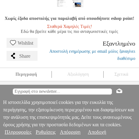
Χωρίς έξοδα αποστολής για παραλαβή από οποιοδήποτε eshop point!
Σταθερά Χαμηλές Τιμές!
Εδώ θα βρείτε κάθε μέρα τις πιο ανταγωνιστικές τιμές
Εξαντλημένο
Wishlist
Αποστολή ενημέρωσης με email μόλις ξαναγίνει
Share
διαθέσιμο
Περιγραφή
Αξιολόγηση
Σχετικά
YAMAHA MUSIC FOUNDATION - DRUMS 1
MSC.608393
MSC.608393
YAMAHA
YAMAHA
ΜΟΥΣΙΚΑ ΒΙΒΛΙΑ
ΚΡΟΥΣΤΩΝ
YAMAHA MUSIC FOUNDATION - DRUMS 1
Πληροφορίες & Υπηρεσίες >
Η ιστοσελίδα χρησιμοποιεί cookies για την ευκολία της
0
περιήγησης, την εξατομίκευση περιεχομένου και διαφημίσεων και
την ανάλυση της επισκεψιμότητάς μας. Δείτε τους ανανεωμένους
όρους χρήσης για την προστασία δεδομένων και τα cookies.
Πληροφορίες
Ρυθμίσεις
Απόρριψη
Αποδοχή