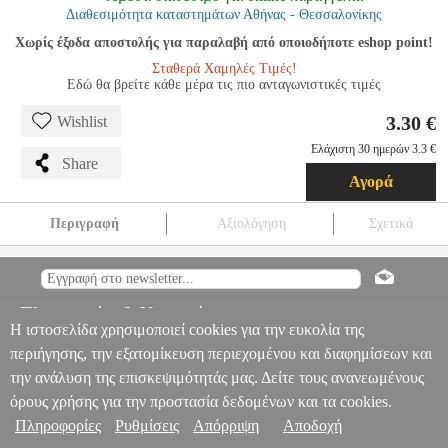
Διαθεσιμότητα καταστημάτων Αθήνας - Θεσσαλονίκης
Χωρίς έξοδα αποστολής για παραλαβή από οποιοδήποτε eshop point!
Σταθερά Χαμηλές Τιμές!
Εδώ θα βρείτε κάθε μέρα τις πιο ανταγωνιστικές τιμές
3.30 €
Wishlist
Ελάχιστη 30 ημερών 3.3 €
Share
Αγορά
Περιγραφή
Αξιολόγηση
Σχετικά
ΞΥΛΟΜΠΟΓΙΕΣ MAPED DUO 12ΤΕΜ
ANA.MAP02246
ANA.MAP02246
MAPED
MAPED
ΞΥΛΟΜΠΟΓΙΕΣ
ΞΥΛΟΜΠΟΓΙΕΣ MAPED DUO 12ΤΕΜ
Πληροφορίες & Υπηρεσίες >
3.30
Η ιστοσελίδα χρησιμοποιεί cookies για την ευκολία της
περιήγησης, την εξατομίκευση περιεχομένου και διαφημίσεων και
την ανάλυση της επισκεψιμότητάς μας. Δείτε τους ανανεωμένους
όρους χρήσης για την προστασία δεδομένων και τα cookies.
Πληροφορίες
Ρυθμίσεις
Απόρριψη
Αποδοχή