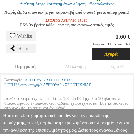
Διαθεσιμότητα καταστημάτων Αθήνας - Θεσσαλονίκης
Χωρίς έξοδα αποστολής για παραλαβή από οποιοδήποτε eshop point!
Σταθερά Χαμηλές Τιμές!
Εδώ θα βρείτε κάθε μέρα τις πιο ανταγωνιστικές τιμές
1.60 €
Wishlist
Ελάχιστη 30 ημερών 1.6 €
Share
Αγορά
Περιγραφή
Αξιολόγηση
Σχετικά
Κατηγορία:
•
ΑΞΕΣΟΥΑΡ - ΧΕΙΡΟΤΕΧΝΙΑΣ
LITTLIES στην κατηγορία ΑΞΕΣΟΥΑΡ - ΧΕΙΡΟΤΕΧΝΙΑΣ
Ξυλάκια Χειροτεχνίας The littlies 150mm 80 Τμχ. κατάλληλα για να
διακοσμήσουν εντυπωσιακές παιδικές χειροτεχνίες και DIY κατασκευές
στο σχολείο, το σπίτι και όχι μόνο!
•
Διαστάσεις:
150 mm.
Η ιστοσελίδα χρησιμοποιεί cookies για την ευκολία της
•
Ποσότητα συσκευασίας:
80 Τμχ.
περιήγησης, την εξατομίκευση περιεχομένου και διαφημίσεων και
την ανάλυση της επισκεψιμότητάς μας. Δείτε τους ανανεωμένους
ΞΥΛΑΚΙΑ ΧΕΙΡΟΤΕΧΝΙΑΣ THE LITTLIES 150MM 80 ΤΜΧ