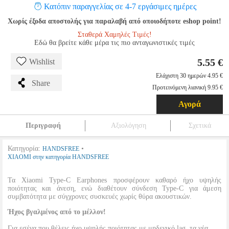
Κατόπιν παραγγελίας σε 4-7 εργάσιμες ημέρες
Χωρίς έξοδα αποστολής για παραλαβή από οποιοδήποτε eshop point!
Σταθερά Χαμηλές Τιμές!
Εδώ θα βρείτε κάθε μέρα τις πιο ανταγωνιστικές τιμές
5.55 €
Wishlist
Ελάχιστη 30 ημερών 4.95 €
Share
Προτεινόμενη λιανική 9.95 €
Αγορά
Περιγραφή
Αξιολόγηση
Σχετικά
Κατηγορία:
•
HANDSFREE
XIAOMI στην κατηγορία HANDSFREE
Τα Xiaomi Type-C Earphones προσφέρουν καθαρό ήχο υψηλής
ποιότητας και άνεση, ενώ διαθέτουν σύνδεση Type-C για άμεση
συμβατότητα με σύγχρονες συσκευές χωρίς θύρα ακουστικών.
Ήχος βγαλμένος από το μέλλον!
Για εσένα που θέλεις ήχο υψηλής ποιότητας με μηδενικό lag, τα νέα