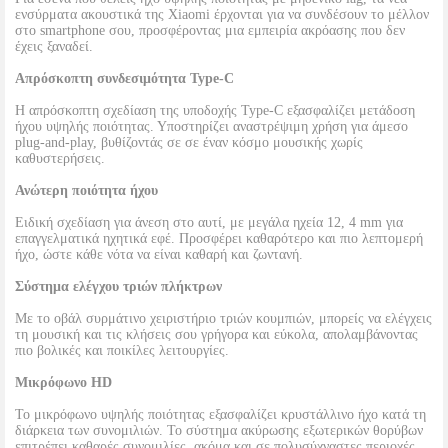
ενσύρματα ακουστικά της Xiaomi έρχονται για να συνδέσουν το μέλλον
στο smartphone σου, προσφέροντας μια εμπειρία ακρόασης που δεν
έχεις ξαναδεί.
Απρόσκοπτη συνδεσιμότητα Type-C
Η απρόσκοπτη σχεδίαση της υποδοχής Type-C εξασφαλίζει μετάδοση
ήχου υψηλής ποιότητας. Υποστηρίζει αναστρέψιμη χρήση για άμεσο
plug-and-play, βυθίζοντάς σε σε έναν κόσμο μουσικής χωρίς
καθυστερήσεις.
Ανώτερη ποιότητα ήχου
Ειδική σχεδίαση για άνεση στο αυτί, με μεγάλα ηχεία 12, 4 mm για
επαγγελματικά ηχητικά εφέ. Προσφέρει καθαρότερο και πιο λεπτομερή
ήχο, ώστε κάθε νότα να είναι καθαρή και ζωντανή.
Σύστημα ελέγχου τριών πλήκτρων
Με το οβάλ συρμάτινο χειριστήριο τριών κουμπιών, μπορείς να ελέγχεις
τη μουσική και τις κλήσεις σου γρήγορα και εύκολα, απολαμβάνοντας
πιο βολικές και ποικίλες λειτουργίες.
Μικρόφωνο HD
Το μικρόφωνο υψηλής ποιότητας εξασφαλίζει κρυστάλλινο ήχο κατά τη
διάρκεια των συνομιλιών. Το σύστημα ακύρωσης εξωτερικών θορύβων
επιτρέπει καθαρές συνομιλίες, ακόμα και σε πολυσύχναστες περιοχές.