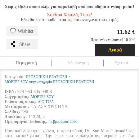
Χωρίς έξοδα αποστολής για παραλαβή από οποιοδήποτε eshop point!
Σταθερά Χαμηλές Τιμές!
Εδώ θα βρείτε κάθε μέρα τις πιο ανταγωνιστικές τιμές
11.62 €
Wishlist
Προτεινόμενη λιανική 16.60 €
Share
Αγορά
Περιγραφή
Αξιολόγηση
Σχετικά
Κατηγορία:
•
ΠΡΟΣΩΠΙΚΗ ΒΕΛΤΙΩΣΗ
ΜΟΡΤΕΡ ΣΟΥ στην κατηγορία ΠΡΟΣΩΠΙΚΗ ΒΕΛΤΙΩΣΗ
ISBN:
978-960-605-998-8
Συγγραφέας:
ΜΟΡΤΕΡ ΣΟΥ
Εκδοτικός οίκος:
ΔΙΟΠΤΡΑ
Μετάφραση:
ΕΛΙΑΣΑ ΧΡΙΣΤΙΝΑ
Σελίδες:
496
Διαστάσεις:
14Χ20, 5
Ημερομηνία Έκδοσης:
Φεβρουάριος
2020
Πριν από δεκαοχτώ χρόνια, η πρωτοπόρος Dr. Sue Morter ανακάλυψε
κάτι καταπληκτικό. Την ώρα που διαλογιζόταν, πέρασε σε ένα