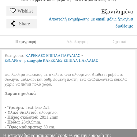
Εξαντλημένο
Wishlist
Αποστολή ενημέρωσης με email μόλις ξαναγίνει
Share
διαθέσιμο
Περιγραφή
Αξιολόγηση
Σχετικά
Κατηγορία:
•
ΚΑΡΕΚΛΕΣ-ΕΠΙΠΛΑ ΠΑΡΑΛΙΑΣ
ESCAPE στην κατηγορία ΚΑΡΕΚΛΕΣ-ΕΠΙΠΛΑ ΠΑΡΑΛΙΑΣ
Ξαπλώστρα παραλίας με σκελετό από αλουμίνιο. Διαθέτει ραβδωτό
σωλήνα, μαξιλάρι και ρυθμιζόμενη πλάτη, ενώ αναδιπλώνεται εύκολα
χωρίς να πιάνει πολύ χώρο.
Χαρακτηριστικά
•
Ύφασμα:
Textilene 2x1.
•
Υλικό σκελετού:
αλουμίνιο.
•
Πάχος σκελετού:
28x1.2mm.
•
Πόδια:
28x0.9mm.
•
Ύψος καθίσματος:
30 cm.
•
Διαστάσεις:
188 x 59 x 30 cm.
Η ιστοσελίδα χρησιμοποιεί cookies για την ευκολία της
•
Βάρος:
5 Κg.