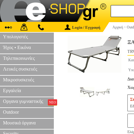
Login / Εγγραφή
Αρχική
>
Outd
Υπολογιστές
Ξ
Ήχος • Εικόνα
TRV
Τηλεπικοινωνίες
Κατ
Λευκές συσκευές
Υπο
Δια
Μικροσυσκευές
Χωρ
Εργαλεία
Σ
Οργανα γυμναστικής
ΝΕΟ
Εδ
Outdoor
Μουσικά όργανα
Ελάχ
Security