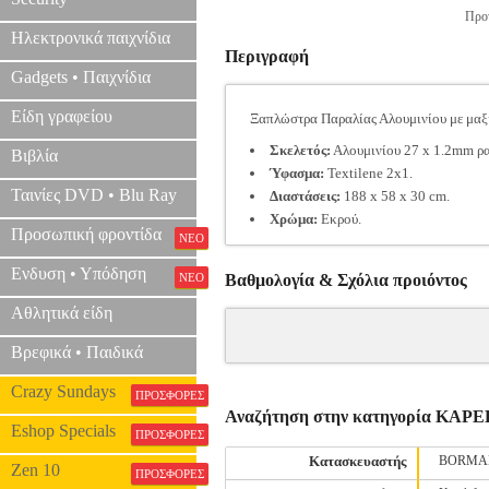
Προτ
Ηλεκτρονικά παιχνίδια
Περιγραφή
Gadgets • Παιχνίδια
Είδη γραφείου
Ξαπλώστρα Παραλίας Αλουμινίου με μαξ
Σκελετός:
Αλουμινίου 27 x 1.2mm ρ
Βιβλία
Ύφασμα:
Textilene 2x1.
Ταινίες DVD • Blu Ray
Διαστάσεις:
188 x 58 x 30 cm.
Χρώμα:
Εκρού.
Προσωπική φροντίδα
ΝΕΟ
Ενδυση • Υπόδηση
ΝΕΟ
Βαθμολογία & Σχόλια προιόντος
Αθλητικά είδη
Βρεφικά • Παιδικά
Crazy Sundays
ΠΡΟΣΦΟΡΕΣ
Αναζήτηση στην κατηγορία ΚΑ
Eshop Specials
ΠΡΟΣΦΟΡΕΣ
Κατασκευαστής
BORMA
Zen 10
ΠΡΟΣΦΟΡΕΣ