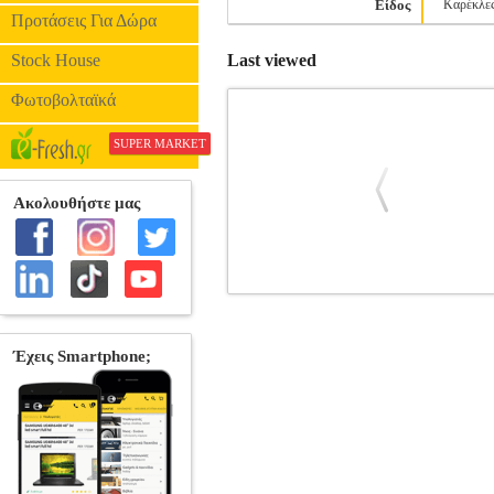
Είδος
Καρέκλε
Προτάσεις Για Δώρα
Stock House
Last viewed
Φωτοβολταϊκά
SUPER MARKET
ΞΑΠΛΩΣΤΡΑ ΠΑΡΑΛΙΑΣ SUMMER C
ΚΑΡΕΚΛΕΣ-ΕΠΙΠΛΑ ΠΑΡ
ΕΠΙΠΛΑ ΠΑΡΑΛΙΑΣ Ξαπλώστρα Παραλίας Α
188 x 58 x 30 cm.• Χρώμα