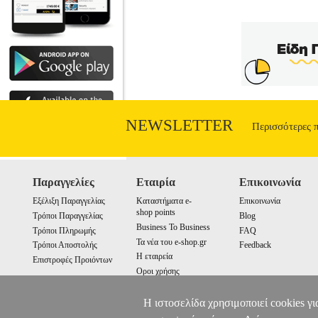
NEWSLETTER
Περισσότερες 
Παραγγελίες
Εταιρία
Επικοινωνία
Εξέλιξη Παραγγελίας
Καταστήματα e-
Επικοινωνία
shop points
Τρόποι Παραγγελίας
Blog
Business To Business
Τρόποι Πληρωμής
FAQ
Τα νέα του e-shop.gr
Τρόποι Αποστολής
Feedback
Η εταιρεία
Επιστροφές Προιόντων
Οροι χρήσης
Cookies
Η ιστοσελίδα χρησιμοποιεί cookies γι