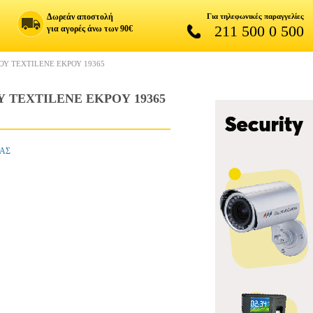
Δωρεάν αποστολή
Για τηλεφωνικές παραγγελίες
211 500 0 500
για αγορές άνω των 90€
Υ TEXTILENE ΕΚΡΟΥ 19365
 TEXTILENE ΕΚΡΟΥ 19365
ΙΑΣ