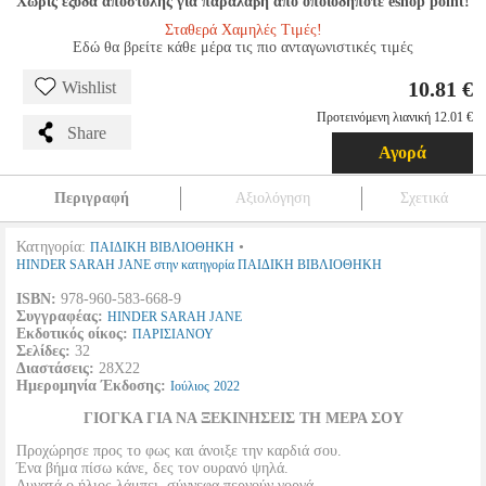
Χωρίς έξοδα αποστολής για παραλαβή από οποιοδήποτε eshop point!
Σταθερά Χαμηλές Τιμές!
Εδώ θα βρείτε κάθε μέρα τις πιο ανταγωνιστικές τιμές
10.81 €
Wishlist
Προτεινόμενη λιανική 12.01 €
Share
Αγορά
Περιγραφή
Αξιολόγηση
Σχετικά
Κατηγορία:
•
ΠΑΙΔΙΚΗ ΒΙΒΛΙΟΘΗΚΗ
HINDER SARAH JANE στην κατηγορία ΠΑΙΔΙΚΗ ΒΙΒΛΙΟΘΗΚΗ
ISBN:
978-960-583-668-9
Συγγραφέας:
HINDER SARAH JANE
Εκδοτικός οίκος:
ΠΑΡΙΣΙΑΝΟΥ
Σελίδες:
32
Διαστάσεις:
28Χ22
Ημερομηνία Έκδοσης:
Ιούλιος
2022
ΓΙΟΓΚΑ ΓΙΑ ΝΑ ΞΕΚΙΝΗΣΕΙΣ ΤΗ ΜΕΡΑ ΣΟΥ
Προχώρησε προς το φως και άνοιξε την καρδιά σου.
Ένα βήμα πίσω κάνε, δες τον ουρανό ψηλά.
Δυνατά ο ήλιος λάμπει, σύννεφα περνούν γοργά.