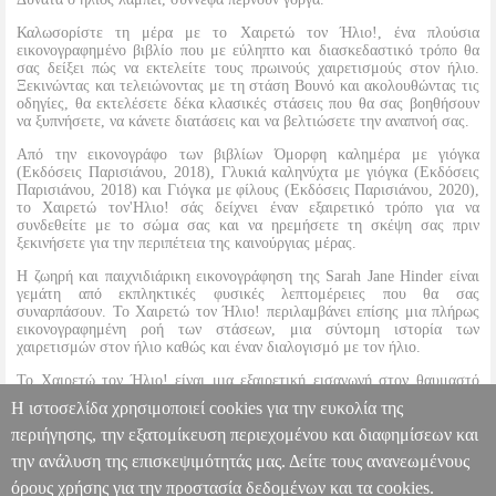
Καλωσορίστε τη μέρα με το Χαιρετώ τον Ήλιο!, ένα πλούσια
εικονογραφημένο βιβλίο που με εύληπτο και διασκεδαστικό τρόπο θα
σας δείξει πώς να εκτελείτε τους πρωινούς χαιρετισμούς στον ήλιο.
Ξεκινώντας και τελειώνοντας με τη στάση Βουνό και ακολουθώντας τις
οδηγίες, θα εκτελέσετε δέκα κλασικές στάσεις που θα σας βοηθήσουν
να ξυπνήσετε, να κάνετε διατάσεις και να βελτιώσετε την αναπνοή σας.
Από την εικονογράφο των βιβλίων Όμορφη καλημέρα με γιόγκα
(Εκδόσεις Παρισιάνου, 2018), Γλυκιά καληνύχτα με γιόγκα (Εκδόσεις
Παρισιάνου, 2018) και Γιόγκα με φίλους (Εκδόσεις Παρισιάνου, 2020),
το Χαιρετώ τον'Ηλιο! σάς δείχνει έναν εξαιρετικό τρόπο για να
συνδεθείτε με το σώμα σας και να ηρεμήσετε τη σκέψη σας πριν
ξεκινήσετε για την περιπέτεια της καινούργιας μέρας.
Η ζωηρή και παιχνιδιάρικη εικονογράφηση της Sarah Jane Hinder είναι
γεμάτη από εκπληκτικές φυσικές λεπτομέρειες που θα σας
συναρπάσουν. Το Χαιρετώ τον Ήλιο! περιλαμβάνει επίσης μια πλήρως
εικονογραφημένη ροή των στάσεων, μια σύντομη ιστορία των
χαιρετισμών στον ήλιο καθώς και έναν διαλογισμό με τον ήλιο.
Το Χαιρετώ τον Ήλιο! είναι μια εξαιρετική εισαγωγή στον θαυμαστό
κόσμο της γιόγκα και θα σας βοηθήσει να ετοιμαστείτε για μια όμορφη
Η ιστοσελίδα χρησιμοποιεί cookies για την ευκολία της
και χαρούμενη μέρα.
περιήγησης, την εξατομίκευση περιεχομένου και διαφημίσεων και
την ανάλυση της επισκεψιμότητάς μας. Δείτε τους ανανεωμένους
ΧΑΙΡΕΤΩ ΤΟΝ ΗΛΙΟ
BKS.0215207
BKS.0215207
HINDER
SARAH JANE
HINDER SARAH JANE
ΠΑΙΔΙΚΗ
όρους χρήσης για την προστασία δεδομένων και τα cookies.