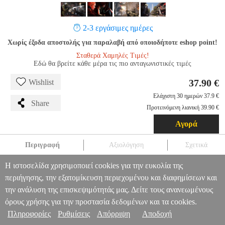
2-3 εργάσιμες ημέρες
Χωρίς έξοδα αποστολής για παραλαβή από οποιοδήποτε eshop point!
Σταθερά Χαμηλές Τιμές!
Εδώ θα βρείτε κάθε μέρα τις πιο ανταγωνιστικές τιμές
37.90 €
Wishlist
Ελάχιστη 30 ημερών 37.9 €
Share
Προτεινόμενη λιανική 39.90 €
Αγορά
Περιγραφή
Αξιολόγηση
Σχετικά
Η ιστοσελίδα χρησιμοποιεί cookies για την ευκολία της
WOLFENSTEIN YOUNGBLOOD DELUXE EDITION
XB1.00640
XB1.00640
GAMES
WOLFENSTEIN
περιήγησης, την εξατομίκευση περιεχομένου και διαφημίσεων και
YOUNGBLOOD DELUXE EDITION
Πληροφορίες & Υπηρεσίες >
την ανάλυση της επισκεψιμότητάς μας. Δείτε τους ανανεωμένους
37.90
όρους χρήσης για την προστασία δεδομένων και τα cookies.
Πληροφορίες
Ρυθμίσεις
Απόρριψη
Αποδοχή