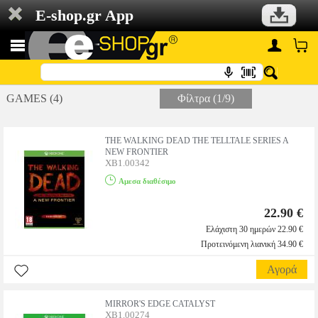
E-shop.gr App
GAMES (4)
Φίλτρα (1/9)
THE WALKING DEAD THE TELLTALE SERIES A
NEW FRONTIER
XB1.00342
Αμεσα διαθέσιμο
22.90 €
Ελάχιστη 30 ημερών 22.90 €
Προτεινόμενη λιανική 34.90 €
Αγορά
MIRROR'S EDGE CATALYST
XB1.00274