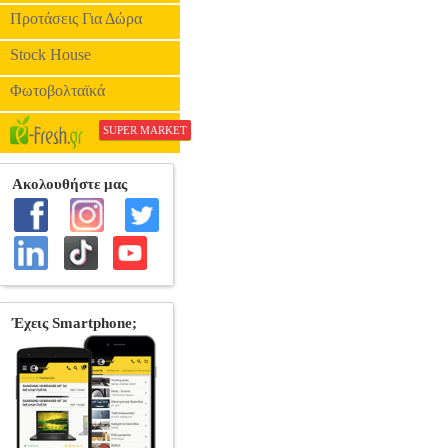
Προτάσεις Για Δώρα
Stock House
Φωτοβολταϊκά
SUPER MARKET