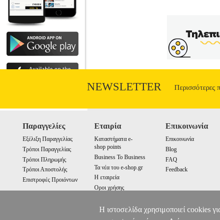
NEWSLETTER
Περισσότερες 
Παραγγελίες
Εταιρία
Επικοινωνία
Εξέλιξη Παραγγελίας
Καταστήματα e-
Επικοινωνία
shop points
Τρόποι Παραγγελίας
Blog
Business To Business
Τρόποι Πληρωμής
FAQ
Τα νέα του e-shop.gr
Τρόποι Αποστολής
Feedback
Η εταιρεία
Επιστροφές Προιόντων
Οροι χρήσης
Cookies
Η ιστοσελίδα χρησιμοποιεί cookies γι