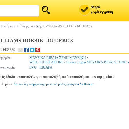
Αγορά
χωρίς εγγραφή
ικά όργανα
>
Ξένης μουσικής
>
WILLIAMS ROBBIE - RUDEBOX
ILLIAMS ROBBIE - RUDEBOX
C.602229
ηγορία
ΜΟΥΣΙΚΑ ΒΙΒΛΙΑ ΞΕΝΗ ΜΟΥΣΙΚΗ
•
WISE PUBLICATIONS στην κατηγορία ΜΟΥΣΙΚΑ ΒΙΒΛΙΑ ΞΕΝΗ
κατηγορία
PVG - ΚΙΘΑΡΑ
ίς έξοδα αποστολής για παραλαβή από οποιοδήποτε eshop point!
ντλημένο.
Αποστολή ενημέρωσης με email μόλις ξαναγίνει διαθέσιμο