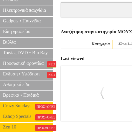
Ηλεκτρονικά παιχνίδια
Gadgets • Παιχνίδια
Είδη γραφείου
Αναζήτηση στην κατηγορία ΜΟ
Βιβλία
Κατηγορία
Ξένες Συ
Ταινίες DVD • Blu Ray
Last viewed
Προσωπική φροντίδα
ΝΕΟ
Ενδυση • Υπόδηση
ΝΕΟ
Αθλητικά είδη
Βρεφικά • Παιδικά
Crazy Sundays
ΠΡΟΣΦΟΡΕΣ
Eshop Specials
ΠΡΟΣΦΟΡΕΣ
WILLIAMS ROBBIE - RUDEBOX
MS
Zen 10
ΠΡΟΣΦΟΡΕΣ