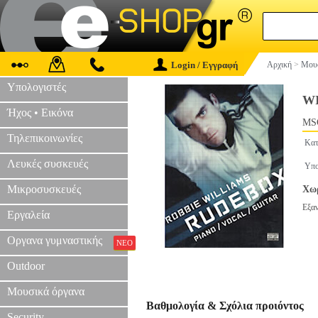
Login / Εγγραφή
Αρχική
>
Μουσ
Υπολογιστές
W
Ήχος • Εικόνα
MS
Τηλεπικοινωνίες
Κατ
Λευκές συσκευές
Υπο
Μικροσυσκευές
Χωρ
Εξα
Εργαλεία
Οργανα γυμναστικής
ΝΕΟ
Outdoor
Μουσικά όργανα
Βαθμολογία & Σχόλια προιόντος
Security