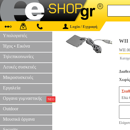
Login / Εγγραφή
Υπολογιστές
WII
Ήχος • Εικόνα
WII.0
Τηλεπικοινωνίες
Κατηγο
Λευκές συσκευές
Διαθε
Μικροσυσκευές
Χωρίς
Εργαλεία
Σταθ
Εδώ θ
Οργανα γυμναστικής
ΝΕΟ
Outdoor
Μουσικά όργανα
Ελάχιστ
Security