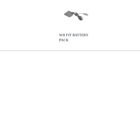
WII FIT BATTERY
PACK
Y PACK
WII.00313
WII.00313
BIGBEN
BIGBEN
ACCESSORIES
W
15.68