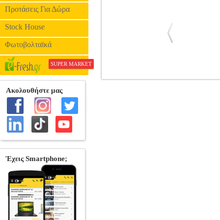
Προτάσεις Για Δώρα
Stock House
Φωτοβολταϊκά
SUPER MARKET
WII FIT BATTER