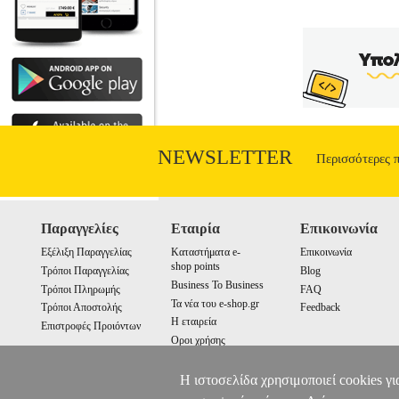
NEWSLETTER
Περισσότερες 
Παραγγελίες
Εταιρία
Επικοινωνία
Εξέλιξη Παραγγελίας
Καταστήματα e-
Επικοινωνία
shop points
Τρόποι Παραγγελίας
Blog
Business To Business
Τρόποι Πληρωμής
FAQ
Τα νέα του e-shop.gr
Τρόποι Αποστολής
Feedback
Η εταιρεία
Επιστροφές Προιόντων
Οροι χρήσης
Cookies
Η ιστοσελίδα χρησιμοποιεί cookies γι