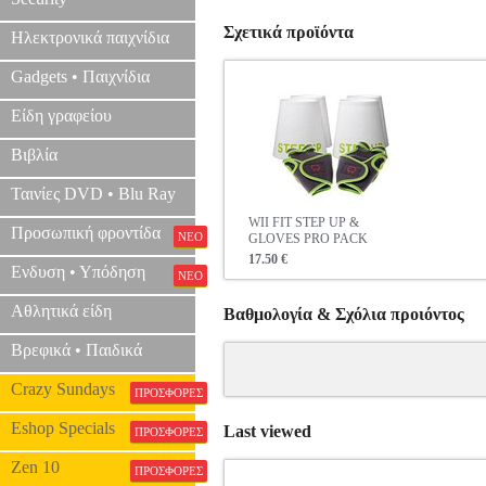
Σχετικά προϊόντα
Ηλεκτρονικά παιχνίδια
Gadgets • Παιχνίδια
Είδη γραφείου
Βιβλία
Ταινίες DVD • Blu Ray
WII FIT STEP UP &
Προσωπική φροντίδα
ΝΕΟ
GLOVES PRO PACK
17.50 €
Ενδυση • Υπόδηση
ΝΕΟ
Αθλητικά είδη
Βαθμολογία & Σχόλια προιόντος
Βρεφικά • Παιδικά
Crazy Sundays
ΠΡΟΣΦΟΡΕΣ
Eshop Specials
Last viewed
ΠΡΟΣΦΟΡΕΣ
Zen 10
ΠΡΟΣΦΟΡΕΣ