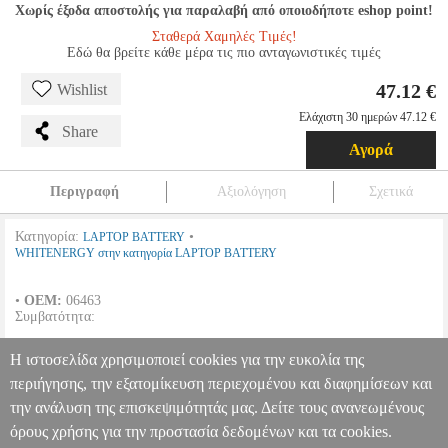
Χωρίς έξοδα αποστολής για παραλαβή από οποιοδήποτε eshop point!
Σταθερά Χαμηλές Τιμές!
Εδώ θα βρείτε κάθε μέρα τις πιο ανταγωνιστικές τιμές
47.12 €
Wishlist
Ελάχιστη 30 ημερών 47.12 €
Share
Αγορά
Περιγραφή
Αξιολόγηση
Σχετικά
Κατηγορία:
•
LAPTOP BATTERY
WHITENERGY στην κατηγορία LAPTOP BATTERY
•
OEM:
06463
Συμβατότητα:
ACER
Η ιστοσελίδα χρησιμοποιεί cookies για την ευκολία της
ASPIRE ONE A110 NETBOOK | ASPIRE ONE A150 NETBOOK |
ASPIRE ONE D150 |
περιήγησης, την εξατομίκευση περιεχομένου και διαφημίσεων και
την ανάλυση της επισκεψιμότητάς μας. Δείτε τους ανανεωμένους
WHITENERGY ΜΠΑΤΑΡΙΑ HIGH CAPACITY ΓΙΑ ACER
ASPIRE ONE A150 WHITE (4,4AH - 11,1V)
ANA.WNG00037
όρους χρήσης για την προστασία δεδομένων και τα cookies.